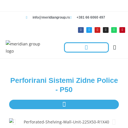
info@meridiangroup.rs
+381 66 6060 497
Rešenja Za Radnje
Hotelska Kolica I Oprema Za Čišćenje
Kontaktirajte Nas
Perforirani Sistemi Zidne Police
- P50