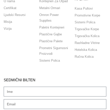
O nama
Kontejneri Za Otpad
Certifikat
Metalni Ormari
Kasa Pultovi
Ljudski Resursi
Omron Power
Promotivne Korpe
Supplies
Misija
Sistemi Polica
Paletni Kontejneri
Vizija
Trgovačke Korpe
Plastične Gajbe
Trgovačka Kolica
Plastične Palete
Rashladne Vitrine
Prometni Sigurnosni
Hotelska Kolica
Proizvodi
Ručna Kolica
Sistemi Polica
SEDMIČNI BILTEN