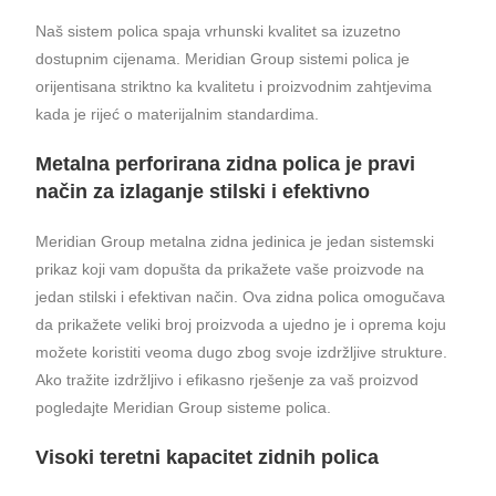
Naš sistem polica spaja vrhunski kvalitet sa izuzetno
dostupnim cijenama. Meridian Group sistemi polica je
orijentisana striktno ka kvalitetu i proizvodnim zahtjevima
kada je rijeć o materijalnim standardima.
Metalna perforirana zidna polica je pravi
način za izlaganje stilski i efektivno
Meridian Group metalna zidna jedinica je jedan sistemski
prikaz koji vam dopušta da prikažete vaše proizvode na
jedan stilski i efektivan način. Ova zidna polica omogučava
da prikažete veliki broj proizvoda a ujedno je i oprema koju
možete koristiti veoma dugo zbog svoje izdržljive strukture.
Ako tražite izdržljivo i efikasno rješenje za vaš proizvod
pogledajte Meridian Group sisteme polica.
Visoki teretni kapacitet zidnih polica