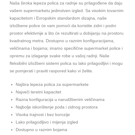
Naša široka lepeza polica za radnje su prilagođene da daju
vašem supermarketu jedinstven izgled. Sa visokim tovarnim
kapacitetom i Evropskim standardom dizajna, naše
izložbene police će vam pomoći da koristite zidni i podni
prostor efektivnije a što će rezultirati u dobijanju na prostoru
kvadratnog metra. Dostupno u raznim konfiguracijama,
veličinama i bojama; imamo specifične supermarket police i
opremu za izlaganje svake robe u vašoj radnji. Naše
fleksibilni izložbeni sistemi polica su lako prilagodljivi i mogu
se pomjerati i praviti raspored kako vi želite.
Najšira lepeza polica za supermarkete
Največi teretni kapacitet
Razna konfiguracija u narudžbenim veličinama
Najbolje iskorištenje poda i zidnog prostora
Visoka trajnost i bez korozije
Lako prilagodljivo i mijenja izgled
Dostupno u raznim bojama