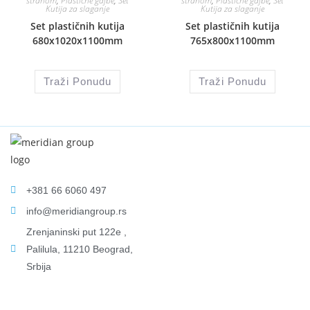
stranom
,
Plastične gajbe
,
Set
stranom
,
Plastične gajbe
,
Set
Kutija za slaganje
Kutija za slaganje
Set plastičnih kutija
Set plastičnih kutija
680x1020x1100mm
765x800x1100mm
Traži Ponudu
Traži Ponudu
+381 66 6060 497
info@meridiangroup.rs
Zrenjaninski put 122e ,
Palilula, 11210 Beograd,
Srbija