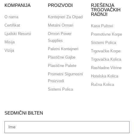
KOMPANIJA
PROIZVODI
RJEŠENJA
TRGOVAČKIH
RADNJI
O nama
Kontejneri Za Otpad
Certifikat
Metalni Ormari
Kasa Pultovi
Ljudski Resursi
Omron Power
Promotivne Korpe
Supplies
Misija
Sistemi Polica
Paletni Kontejneri
Vizija
Trgovačke Korpe
Plastične Gajbe
Trgovačka Kolica
Plastične Palete
Rashladne Vitrine
Prometni Sigurnosni
Hotelska Kolica
Proizvodi
Ručna Kolica
Sistemi Polica
SEDMIČNI BILTEN