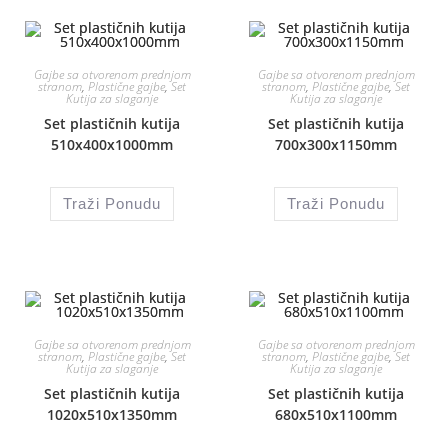
Gajbe sa otvorenom prednjom
Gajbe sa otvorenom prednjom
stranom
,
Plastične gajbe
,
Set
stranom
,
Plastične gajbe
,
Set
Kutija za slaganje
Kutija za slaganje
Set plastičnih kutija
Set plastičnih kutija
510x400x1000mm
700x300x1150mm
Traži Ponudu
Traži Ponudu
Gajbe sa otvorenom prednjom
Gajbe sa otvorenom prednjom
stranom
,
Plastične gajbe
,
Set
stranom
,
Plastične gajbe
,
Set
Kutija za slaganje
Kutija za slaganje
Set plastičnih kutija
Set plastičnih kutija
1020x510x1350mm
680x510x1100mm