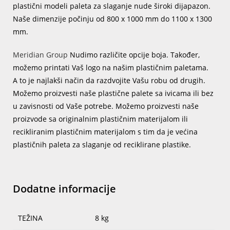
plastični modeli paleta za slaganje nude široki dijapazon.
Naše dimenzije počinju od 800 x 1000 mm do 1100 x 1300
mm.
Meridian Group
Nudimo različite opcije boja. Također,
možemo printati Vaš logo na našim plastičnim paletama.
A to je najlakši način da razdvojite Vašu robu od drugih.
Možemo proizvesti naše plastične palete sa ivicama ili bez
u zavisnosti od Vaše potrebe. Možemo proizvesti naše
proizvode sa originalnim plastičnim materijalom ili
recikliranim plastičnim materijalom s tim da je većina
plastičnih paleta za slaganje od reciklirane plastike.
Dodatne informacije
TEŽINA
8 kg