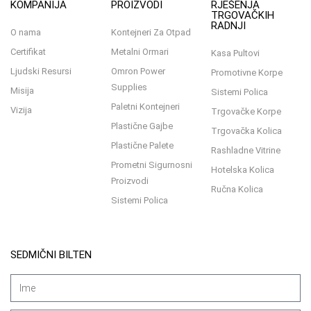
KOMPANIJA
PROIZVODI
RJEŠENJA
TRGOVAČKIH
RADNJI
O nama
Kontejneri Za Otpad
Certifikat
Metalni Ormari
Kasa Pultovi
Ljudski Resursi
Omron Power
Promotivne Korpe
Supplies
Misija
Sistemi Polica
Paletni Kontejneri
Vizija
Trgovačke Korpe
Plastične Gajbe
Trgovačka Kolica
Plastične Palete
Rashladne Vitrine
Prometni Sigurnosni
Hotelska Kolica
Proizvodi
Ručna Kolica
Sistemi Polica
SEDMIČNI BILTEN