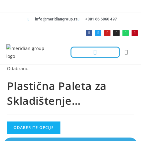
info@meridiangroup.rs
+381 66 6060 497
Rešenja Za Radnje
Hotelska Kolica I Oprema Za Čišćenje
Kontaktirajte Nas
Odabrano:
Plastična Paleta za
Skladištenje…
ODABERITE OPCIJE