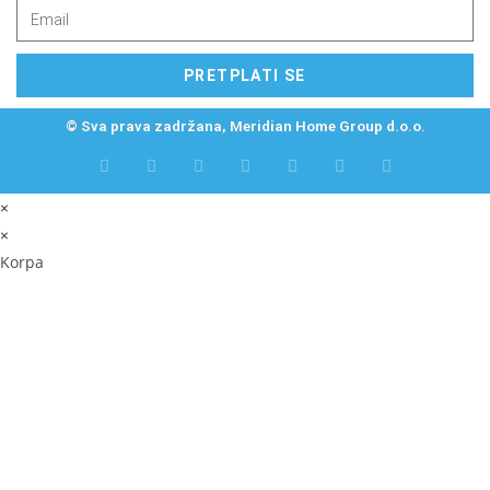
PRETPLATI SE
© Sva prava zadržana, Meridian Home Group d.o.o.
×
×
Korpa