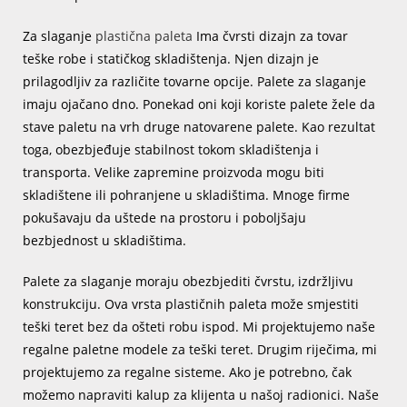
Za slaganje
plastična paleta
Ima čvrsti dizajn za tovar
teške robe i statičkog skladištenja. Njen dizajn je
prilagodljiv za različite tovarne opcije. Palete za slaganje
imaju ojačano dno. Ponekad oni koji koriste palete žele da
stave paletu na vrh druge natovarene palete. Kao rezultat
toga, obezbjeđuje stabilnost tokom skladištenja i
transporta. Velike zapremine proizvoda mogu biti
skladištene ili pohranjene u skladištima. Mnoge firme
pokušavaju da uštede na prostoru i poboljšaju
bezbjednost u skladištima.
Palete za slaganje moraju obezbjediti čvrstu, izdržljivu
konstrukciju. Ova vrsta plastičnih paleta može smjestiti
teški teret bez da ošteti robu ispod. Mi projektujemo naše
regalne paletne modele za teški teret. Drugim riječima, mi
projektujemo za regalne sisteme. Ako je potrebno, čak
možemo napraviti kalup za klijenta u našoj radionici. Naše