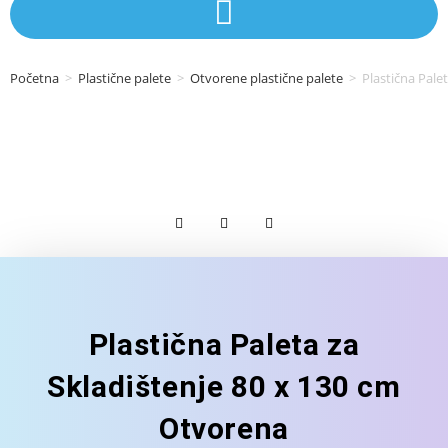
Početna
>
Plastične palete
>
Otvorene plastične palete
>
Plastična Pale
Plastična Paleta za
Skladištenje 80 x 130 cm
Otvorena