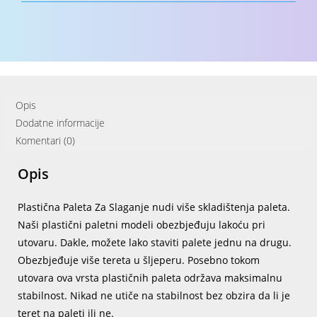
Opis
Dodatne informacije
Komentari (0)
Opis
Plastična Paleta Za Slaganje nudi više skladištenja paleta.
Naši plastični paletni modeli obezbjeđuju lakoću pri
utovaru. Dakle, možete lako staviti palete jednu na drugu.
Obezbjeđuje više tereta u šljeperu. Posebno tokom
utovara ova vrsta plastičnih paleta održava maksimalnu
stabilnost. Nikad ne utiče na stabilnost bez obzira da li je
teret na paleti ili ne.