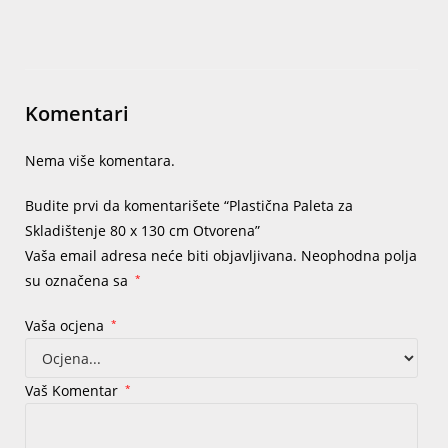
Komentari
Nema više komentara.
Budite prvi da komentarišete “Plastična Paleta za
Skladištenje 80 x 130 cm Otvorena”
Vaša email adresa neće biti objavljivana.
Neophodna polja
su označena sa
*
Vaša ocjena
*
Vaš Komentar
*