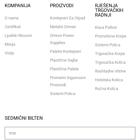
KOMPANIJA
PROIZVODI
RJEŠENJA
TRGOVAČKIH
RADNJI
O nama
Kontejneri Za Otpad
Certifikat
Metalni Ormari
Kasa Pultovi
Ljudski Resursi
Omron Power
Promotivne Korpe
Supplies
Misija
Sistemi Polica
Paletni Kontejneri
Vizija
Trgovačke Korpe
Plastične Gajbe
Trgovačka Kolica
Plastične Palete
Rashladne Vitrine
Prometni Sigurnosni
Hotelska Kolica
Proizvodi
Ručna Kolica
Sistemi Polica
SEDMIČNI BILTEN