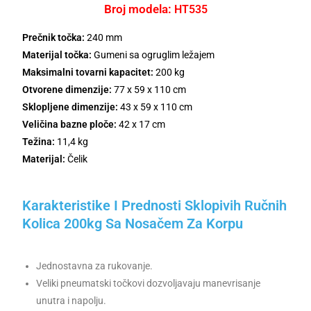
Broj modela:
HT535
Prečnik točka:
240 mm
Materijal točka:
Gumeni sa ogruglim ležajem
Maksimalni tovarni kapacitet:
200 kg
Otvorene dimenzije:
77 x 59 x 110 cm
Sklopljene dimenzije:
43 x 59 x 110 cm
Veličina bazne ploče:
42 x 17 cm
Težina:
11,4 kg
Materijal:
Čelik
Karakteristike I Prednosti Sklopivih Ručnih
Kolica 200kg Sa Nosačem Za Korpu
Jednostavna za rukovanje.
Veliki pneumatski točkovi dozvoljavaju manevrisanje
unutra i napolju.