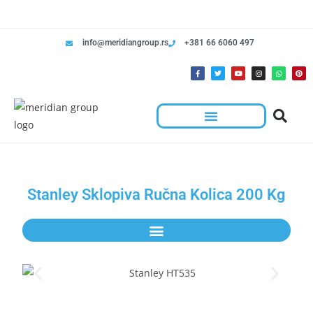
info@meridiangroup.rs
+381 66 6060 497
Rešenja Za Radnje
Hotelska Kolica I Oprema Za Čišćenje
Stanley Sklopiva Ručna Kolica 200 Kg