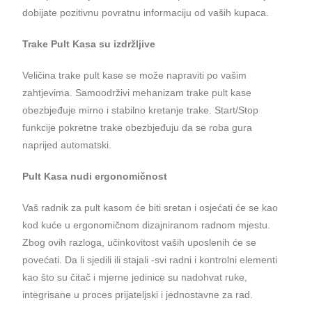
dobijate pozitivnu povratnu informaciju od vaših kupaca.
Trake Pult Kasa su izdržljive
Veličina trake pult kase se može napraviti po vašim
zahtjevima. Samoodrživi mehanizam trake pult kase
obezbjeđuje mirno i stabilno kretanje trake. Start/Stop
funkcije pokretne trake obezbjeđuju da se roba gura
naprijed automatski.
Pult Kasa nudi ergonomičnost
Vaš radnik za pult kasom će biti sretan i osjećati će se kao
kod kuće u ergonomičnom dizajniranom radnom mjestu.
Zbog ovih razloga, učinkovitost vaših uposlenih će se
povećati. Da li sjedili ili stajali -svi radni i kontrolni elementi
kao što su čitač i mjerne jedinice su nadohvat ruke,
integrisane u proces prijateljski i jednostavne za rad.