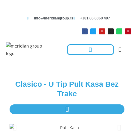
info@meridiangroup.rs
+381 66 6060 497
Rešenja Za Radnje
Hotelska Kolica I Oprema Za Čišćenje
Kontaktirajte Nas
Clasico - U Tip Pult Kasa Bez
Trake