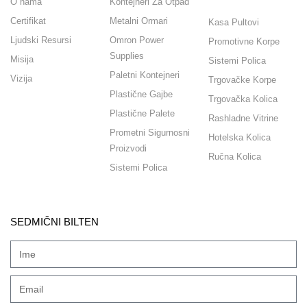
O nama
Kontejneri Za Otpad
Certifikat
Metalni Ormari
Kasa Pultovi
Ljudski Resursi
Omron Power
Promotivne Korpe
Supplies
Misija
Sistemi Polica
Paletni Kontejneri
Vizija
Trgovačke Korpe
Plastične Gajbe
Trgovačka Kolica
Plastične Palete
Rashladne Vitrine
Prometni Sigurnosni
Hotelska Kolica
Proizvodi
Ručna Kolica
Sistemi Polica
SEDMIČNI BILTEN