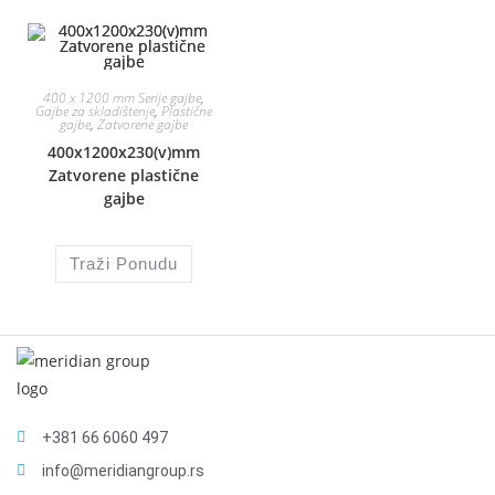
400 x 1200 mm Serije gajbe
,
Gajbe za skladištenje
,
Plastične
gajbe
,
Zatvorene gajbe
400x1200x230(v)mm
Zatvorene plastične
gajbe
Traži Ponudu
+381 66 6060 497
info@meridiangroup.rs