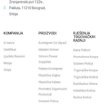
Zrenjaninski put 122e ,
Palilula, 11210 Beograd,
Srbija
KOMPANIJA
PROIZVODI
RJEŠENJA
TRGOVAČKIH
RADNJI
O nama
Kontejneri Za Otpad
Certifikat
Metalni Ormari
Kasa Pultovi
Ljudski Resursi
Omron Power
Promotivne Korpe
Supplies
Misija
Sistemi Polica
Paletni Kontejneri
Vizija
Trgovačke Korpe
Plastične Gajbe
Trgovačka Kolica
Plastične Palete
Rashladne Vitrine
Prometni Sigurnosni
Hotelska Kolica
Proizvodi
Ručna Kolica
Sistemi Polica