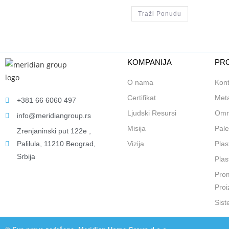
Traži Ponudu
KOMPANIJA
PRO
O nama
Kont
Certifikat
Meta
+381 66 6060 497
Ljudski Resursi
Omr
info@meridiangroup.rs
Misija
Pale
Zrenjaninski put 122e ,
Palilula, 11210 Beograd,
Vizija
Plas
Srbija
Plas
Prom
Proi
Sist