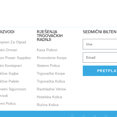
IZVODI
RJEŠENJA
SEDMIČNI BILTEN
TRGOVAČKIH
RADNJI
ejneri Za Otpad
lni Ormari
Kasa Pultovi
on Power Supplies
Promotivne Korpe
tni Kontejneri
Sistemi Polica
PRETPLA
tične Gajbe
Trgovačke Korpe
tične Palete
Trgovačka Kolica
etni Sigurnosni
Rashladne Vitrine
zvodi
Hotelska Kolica
emi Polica
Ručna Kolica