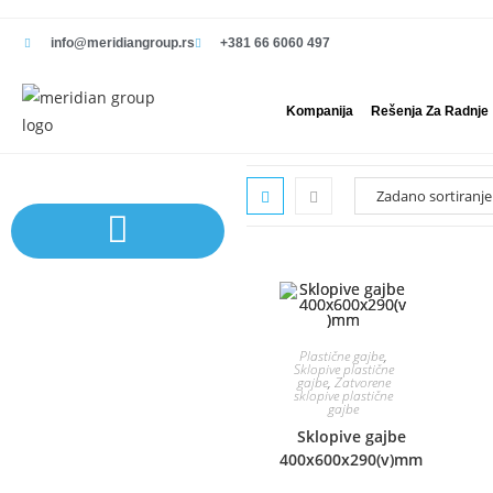
info@meridiangroup.rs
+381 66 6060 497
Kompanija
Rešenja Za Radnje
Sistem polica | Sistema regala
Plastične gajbe
,
Sklopive plastične
gajbe
,
Zatvorene
sklopive plastične
gajbe
Sklopive gajbe
400x600x290(v)mm