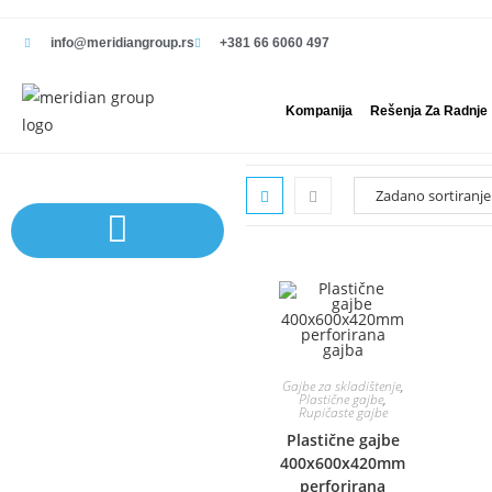
info@meridiangroup.rs
+381 66 6060 497
Kompanija
Rešenja Za Radnje
Sistem polica | Sistema regala
Gajbe za skladištenje
,
Plastične gajbe
,
Rupičaste gajbe
Plastične gajbe
400x600x420mm
perforirana