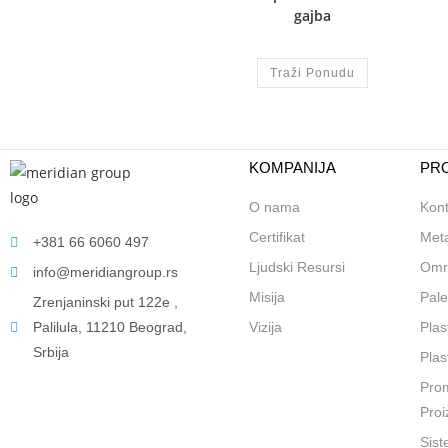
gajba
Traži Ponudu
KOMPANIJA
PRO
O nama
Kont
Certifikat
Meta
+381 66 6060 497
Ljudski Resursi
Omr
info@meridiangroup.rs
Misija
Pale
Zrenjaninski put 122e ,
Palilula, 11210 Beograd,
Vizija
Plas
Srbija
Plas
Prom
Proi
Sist