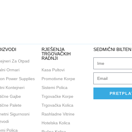
IZVODI
RJEŠENJA
SEDMIČNI BILTEN
TRGOVAČKIH
RADNJI
ejneri Za Otpad
lni Ormari
Kasa Pultovi
on Power Supplies
Promotivne Korpe
tni Kontejneri
Sistemi Polica
PRETPLA
tične Gajbe
Trgovačke Korpe
tične Palete
Trgovačka Kolica
etni Sigurnosni
Rashladne Vitrine
zvodi
Hotelska Kolica
emi Polica
Ručna Kolica