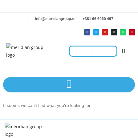
info@meridiangroup.rs
+381 66 6060 497
Rešenja Za Radnje
Hotelska Kolica I Oprema Za Čišćenje
Kontaktirajte Nas
It seems we can't find what you're looking for.