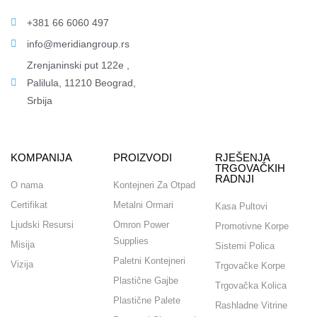
+381 66 6060 497
info@meridiangroup.rs
Zrenjaninski put 122e ,
Palilula, 11210 Beograd,
Srbija
KOMPANIJA
PROIZVODI
RJEŠENJA
TRGOVAČKIH
RADNJI
O nama
Kontejneri Za Otpad
Certifikat
Metalni Ormari
Kasa Pultovi
Ljudski Resursi
Omron Power
Promotivne Korpe
Supplies
Misija
Sistemi Polica
Paletni Kontejneri
Vizija
Trgovačke Korpe
Plastične Gajbe
Trgovačka Kolica
Plastične Palete
Rashladne Vitrine