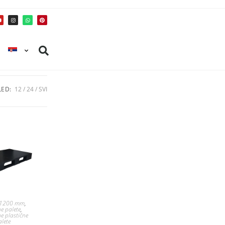
ED:
12
24
SVI
 1200 mm
,
e palete
,
e plastične
alete