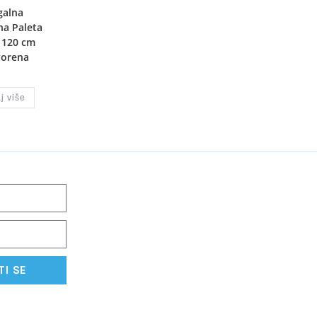
galna
na Paleta
 120 cm
vorena
j više
TI SE