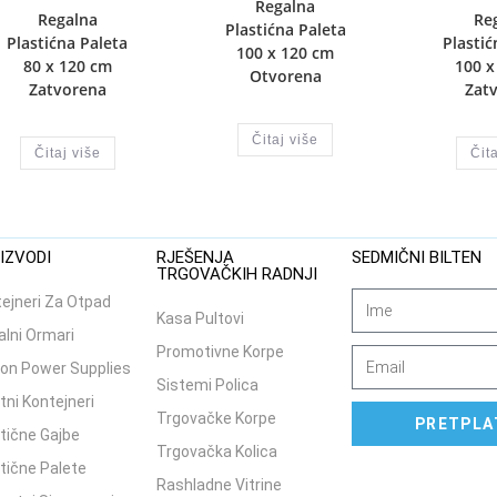
Regalna
Regalna
Re
Plastićna Paleta
Plastićna Paleta
Plastić
100 x 120 cm
80 x 120 cm
100 x
Otvorena
Zatvorena
Zat
Čitaj više
Čitaj više
Čita
IZVODI
RJEŠENJA
SEDMIČNI BILTEN
TRGOVAČKIH RADNJI
ejneri Za Otpad
Kasa Pultovi
lni Ormari
Promotivne Korpe
on Power Supplies
Sistemi Polica
tni Kontejneri
Trgovačke Korpe
PRETPLA
tične Gajbe
Trgovačka Kolica
tične Palete
Rashladne Vitrine