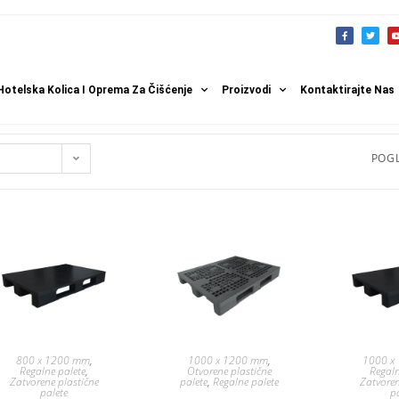
Hotelska Kolica I Oprema Za Čišćenje
Proizvodi
Kontaktirajte Nas
POGL
800 x 1200 mm
,
1000 x 1200 mm
,
1000 x
Regalne palete
,
Otvorene plastične
Regaln
Zatvorene plastične
palete
,
Regalne palete
Zatvoren
palete
p