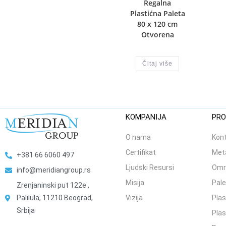
Regalna
Plastićna Paleta
80 x 120 cm
Otvorena
Čitaj više
KOMPANIJA
PRO
O nama
Kont
Certifikat
Meta
+381 66 6060 497
Ljudski Resursi
Omr
info@meridiangroup.rs
Misija
Pale
Zrenjaninski put 122e ,
Palilula, 11210 Beograd,
Vizija
Plas
Srbija
Plas