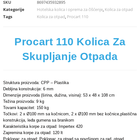
SKU
8697435932895
Kategorije
Hotelska kolica i oprema za čišćenje
,
Kolica za otpad
Tags
Kolica za otpad
,
Procart 110
Procart 110 Kolica Za
Skupljanje Otpada
Struktura proizvoda: CPP – Plastika
Debljina konstrukcije: 6 mm
Dimenzije proizvoda (širina, dužina, visina): 53 x 48 x 108 cm
Težina proizvoda: 9 kg
Tovarni kapacitet: 150 kg
Točkovi: 2 x Ø100 mm sa kočnicom, 2 x Ø100 mm bez kočnice,plastična
konstrukcija, leđa gumena sa branikom
Karakteristika korpe za otpad: Impertex 420
Zapremina korpe za otpad: 120 lt
Poklopac za otpad: Poklopac za otpad sa površinom za rad, otpad