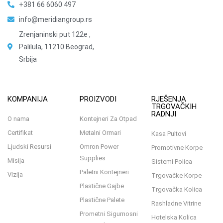
+381 66 6060 497
info@meridiangroup.rs
Zrenjaninski put 122e ,
Palilula, 11210 Beograd,
Srbija
KOMPANIJA
PROIZVODI
RJEŠENJA
TRGOVAČKIH
RADNJI
O nama
Kontejneri Za Otpad
Certifikat
Metalni Ormari
Kasa Pultovi
Ljudski Resursi
Omron Power
Promotivne Korpe
Supplies
Misija
Sistemi Polica
Paletni Kontejneri
Vizija
Trgovačke Korpe
Plastične Gajbe
Trgovačka Kolica
Plastične Palete
Rashladne Vitrine
Prometni Sigurnosni
Hotelska Kolica