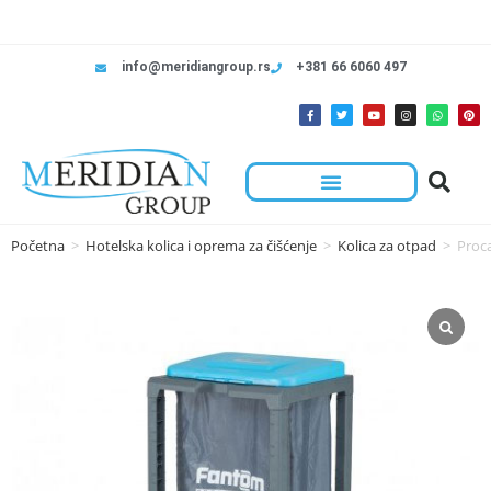
info@meridiangroup.rs
+381 66 6060 497
Početna
>
Hotelska kolica i oprema za čišćenje
>
Kolica za otpad
>
Proca