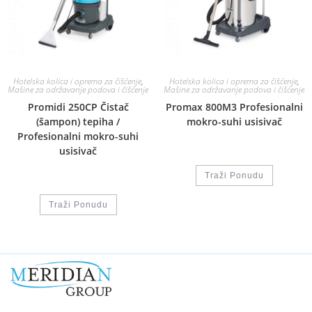
Hotelska kolica i oprema za čišćenje
,
Hotelska kolica i oprema za čišćenje
,
Mašine za održavanje podova i čišćenje
Mašine za održavanje podova i čišćenje
Promidi 250CP Čistač
Promax 800M3 Profesionalni
(šampon) tepiha /
mokro-suhi usisivač
Profesionalni mokro-suhi
usisivač
Traži Ponudu
Traži Ponudu