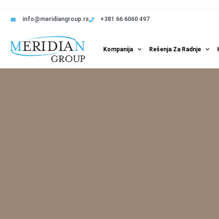
info@meridiangroup.rs
+381 66 6060 497
Kompanija
Rešenja Za Radnje