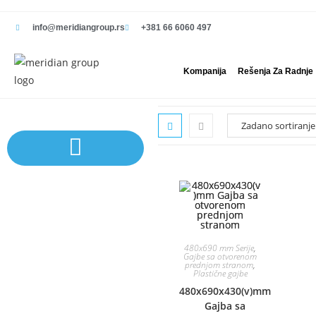
info@meridiangroup.rs
+381 66 6060 497
Kompanija
Rešenja Za Radnje
Sistem polica | Sistema regala
480x690 mm Serije
,
Gajbe sa otvorenom
prednjom stranom
,
Plastične gajbe
480x690x430(v)mm
Gajba sa