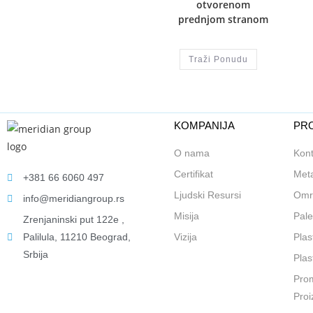
otvorenom
prednjom stranom
Traži Ponudu
KOMPANIJA
PRO
O nama
Kont
Certifikat
Meta
+381 66 6060 497
Ljudski Resursi
Omr
info@meridiangroup.rs
Misija
Pale
Zrenjaninski put 122e ,
Palilula, 11210 Beograd,
Vizija
Plas
Srbija
Plas
Prom
Proi