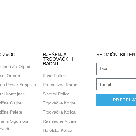
IZVODI
RJEŠENJA
SEDMIČNI BILTEN
TRGOVAČKIH
RADNJI
ejneri Za Otpad
lni Ormari
Kasa Pultovi
on Power Supplies
Promotivne Korpe
tni Kontejneri
Sistemi Polica
PRETPLA
tične Gajbe
Trgovačke Korpe
tične Palete
Trgovačka Kolica
etni Sigurnosni
Rashladne Vitrine
zvodi
Hotelska Kolica