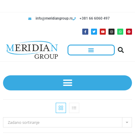
info@meridiangroup.rs
+381 66 6060 497
Rešenja Za Radnje
Hotelska Kolica I Oprema Za Čišćenje
Zadano sortiranje