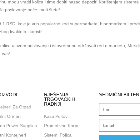
ovinu mogu vratiti kolica i time dobiti nazad depozit! Korištenjem sistem
aše poslovanje neće imati štete!
d 1 RSD, koje je vrlo popularno kod supermarketa, hipermarketa i pro
bog kvaliteta i koristi!
k kolica u svom poslovanju i istovremeno održavati red u marketu, Meri
a vas!
IZVODI
RJEŠENJA
SEDMIČNI BILTEN
TRGOVAČKIH
RADNJI
ejneri Za Otpad
lni Ormari
Kasa Pultovi
on Power Supplies
Promotivne Korpe
tni Kontejneri
Sistemi Polica