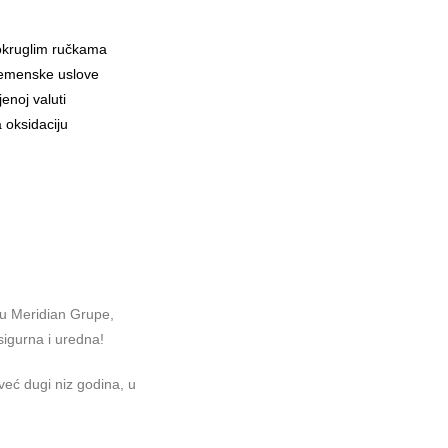
okruglim ručkama
remenske uslove
enoj valuti
a oksidaciju
ću Meridian Grupe,
sigurna i uredna!
 već dugi niz godina, u