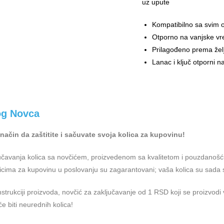
uz upute
Kompatibilno sa svim 
Otporno na vanjske v
Prilagođeno prema želj
Lanac i ključ otporni n
og Novca
ji način da zaštitite i sačuvate svoja kolica za kupovinu!
jučavanja kolica sa novčićem, proizvedenom sa kvalitetom i pouzdanoš
licima za kupovinu u poslovanju su zagarantovani; vaša kolica su sada 
nstrukciji proizvoda, novčić za zaključavanje od 1 RSD koji se proizvodi
 biti neurednih kolica!