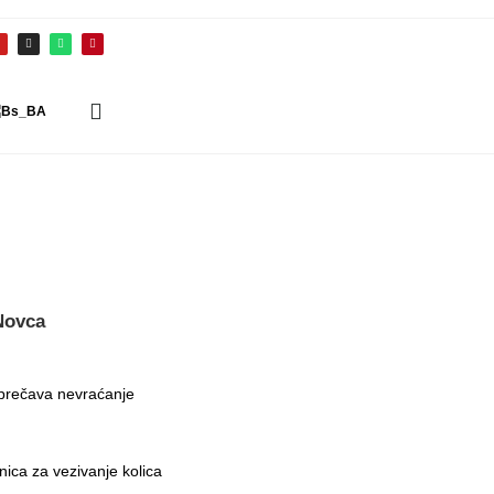
Novca
sprečava nevraćanje
ica za vezivanje kolica