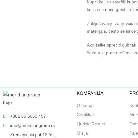
Kupci koji su završili kup
kolica se neće gubiti, a v
Zaključavanje za novčić o
materijala, često se ističe z
Ako želite sprečiti gubita
Sistem je pravo rešenje z
KOMPANIJA
PRO
O nama
Kont
Certifikat
Meta
+381 66 6060 497
Ljudski Resursi
Omr
info@meridiangroup.rs
Misija
Pale
Zrenjaninski put 122e ,