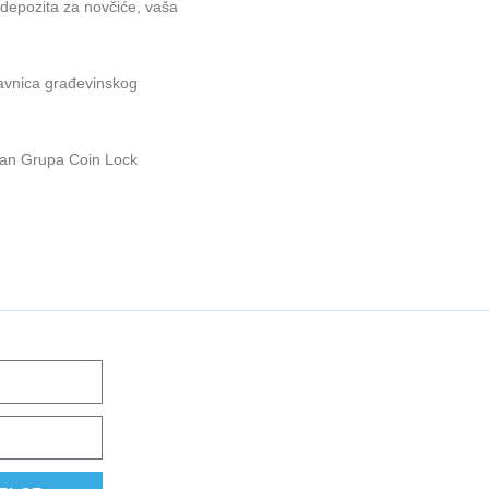
a depozita za novčiće, vaša
davnica građevinskog
dian Grupa Coin Lock