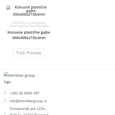
300x400 mm Serije gajbe
,
Konične gajbe
,
Plastične gajbe
Konusne plastične gajbe
300x400x210(v)mm
Traži Ponudu
+381 66 6060 497
info@meridiangroup.rs
Zrenjaninski put 122e ,
Palilula, 11210 Beograd,