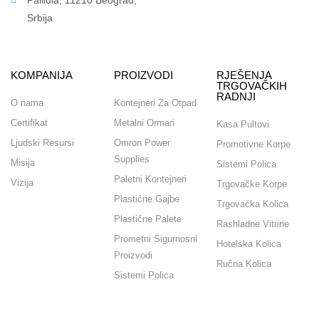
Srbija
KOMPANIJA
PROIZVODI
RJEŠENJA
TRGOVAČKIH
RADNJI
O nama
Kontejneri Za Otpad
Certifikat
Metalni Ormari
Kasa Pultovi
Ljudski Resursi
Omron Power
Promotivne Korpe
Supplies
Misija
Sistemi Polica
Paletni Kontejneri
Vizija
Trgovačke Korpe
Plastične Gajbe
Trgovačka Kolica
Plastične Palete
Rashladne Vitrine
Prometni Sigurnosni
Hotelska Kolica
Proizvodi
Ručna Kolica
Sistemi Polica