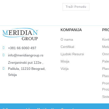
Traži Ponudu
KOMPANIJA
PRO
O nama
Kont
Certifikat
Meta
+381 66 6060 497
Ljudski Resursi
Omr
info@meridiangroup.rs
Misija
Pale
Zrenjaninski put 122e ,
Palilula, 11210 Beograd,
Vizija
Plas
Srbija
Plas
Prom
Proi
Sist