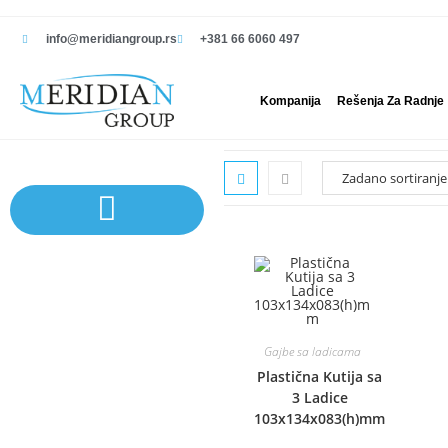
info@meridiangroup.rs
+381 66 6060 497
Kompanija
Rešenja Za Radnje
Sistem polica | Sistema regala
Gajbe sa ladicama
Plastična Kutija sa
3 Ladice
103x134x083(h)mm