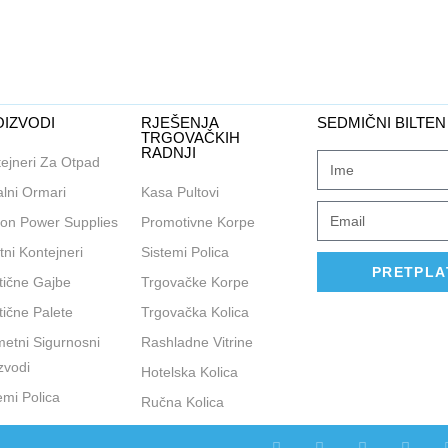
IZVODI
RJEŠENJA
SEDMIČNI BILTEN
TRGOVAČKIH
RADNJI
ejneri Za Otpad
lni Ormari
Kasa Pultovi
on Power Supplies
Promotivne Korpe
tni Kontejneri
Sistemi Polica
PRETPLA
tične Gajbe
Trgovačke Korpe
tične Palete
Trgovačka Kolica
etni Sigurnosni
Rashladne Vitrine
zvodi
Hotelska Kolica
emi Polica
Ručna Kolica