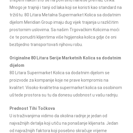
stepeni nakon što se na površinu nanese premaz cinka.
Mnogo je trajniji i tanji od laka koji se koristi kao standard na
tržištu. 80 Litara Metalna Supermarket Kolica sa dodatnim
dijelom Meridian Group imaju dug vijek trajanja u različitim
prostornim uslovima. Sa našim Trgovačkim Kolicima moći
će te ponuditi klijentima više higijenska kolica gdje će oni
bezbjedno transportovati njihovu robu.
Originalne 80 Litara Serije Marketnih Kolica sa dodatnim
dijelom
80 Litara Supermarket Kolica sa dodatnim dijelom se
proizvode za kompanije koje ne prave kompromis na
kvalitet. Visoko-kvalitetna supermarket kolica sa osobinom
uštede prostora su tu da donesu udobnost u vašu radnju.
Prednost Tihi Točkova
U istraživanjima vidimo da okolina radnje je jedan od
najvažnijih detalja koji utiču na ponašanje klijenata. Jedan
od najvažnijih faktora koji posebno skračuje vrijeme