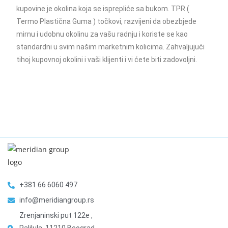
kupovine je okolina koja se isprepliće sa bukom. TPR (
Termo Plastična Guma ) točkovi, razvijeni da obezbjede
mirnu i udobnu okolinu za vašu radnju i koriste se kao
standardni u svim našim marketnim kolicima. Zahvaljujući
tihoj kupovnoj okolini i vaši klijenti i vi ćete biti zadovoljni.
+381 66 6060 497
info@meridiangroup.rs
Zrenjaninski put 122e ,