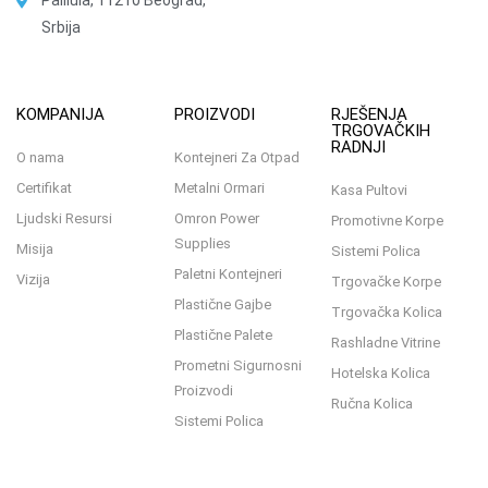
Palilula, 11210 Beograd,
Srbija
KOMPANIJA
PROIZVODI
RJEŠENJA
TRGOVAČKIH
RADNJI
O nama
Kontejneri Za Otpad
Certifikat
Metalni Ormari
Kasa Pultovi
Ljudski Resursi
Omron Power
Promotivne Korpe
Supplies
Misija
Sistemi Polica
Paletni Kontejneri
Vizija
Trgovačke Korpe
Plastične Gajbe
Trgovačka Kolica
Plastične Palete
Rashladne Vitrine
Prometni Sigurnosni
Hotelska Kolica
Proizvodi
Ručna Kolica
Sistemi Polica