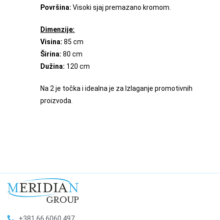
Površina:
Visoki sjaj premazano kromom.
Dimenzije:
Visina:
85 cm
Širina:
80 cm
Dužina:
120 cm
Na 2 je točka i idealna je za lzlaganje promotivnih
proizvoda.
+381 66 6060 497