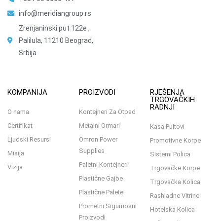
info@meridiangroup.rs
Zrenjaninski put 122e ,
Palilula, 11210 Beograd,
Srbija
KOMPANIJA
PROIZVODI
RJEŠENJA
TRGOVAČKIH
RADNJI
O nama
Kontejneri Za Otpad
Certifikat
Metalni Ormari
Kasa Pultovi
Ljudski Resursi
Omron Power
Promotivne Korpe
Supplies
Misija
Sistemi Polica
Paletni Kontejneri
Vizija
Trgovačke Korpe
Plastične Gajbe
Trgovačka Kolica
Plastične Palete
Rashladne Vitrine
Prometni Sigurnosni
Hotelska Kolica
Proizvodi