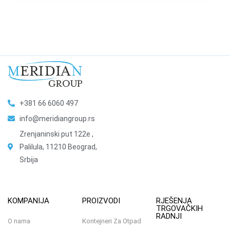
+381 66 6060 497
info@meridiangroup.rs
Zrenjaninski put 122e ,
Palilula, 11210 Beograd,
Srbija
KOMPANIJA
PROIZVODI
RJEŠENJA
TRGOVAČKIH
RADNJI
O nama
Kontejneri Za Otpad