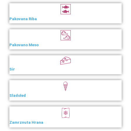
Pakovana Riba
Pakovano Meso
Sir
Sladoled
Zamrznuta Hrana