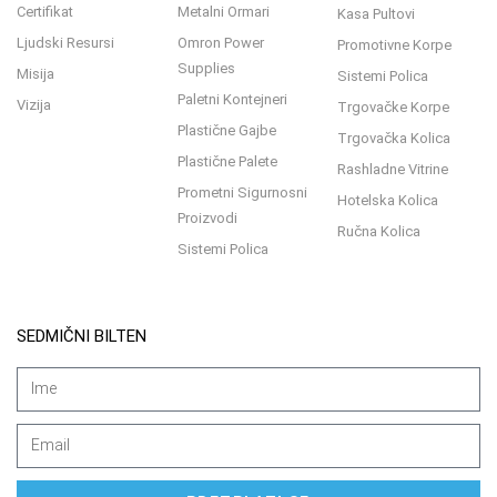
Certifikat
Metalni Ormari
Kasa Pultovi
Ljudski Resursi
Omron Power
Promotivne Korpe
Supplies
Misija
Sistemi Polica
Paletni Kontejneri
Vizija
Trgovačke Korpe
Plastične Gajbe
Trgovačka Kolica
Plastične Palete
Rashladne Vitrine
Prometni Sigurnosni
Hotelska Kolica
Proizvodi
Ručna Kolica
Sistemi Polica
SEDMIČNI BILTEN