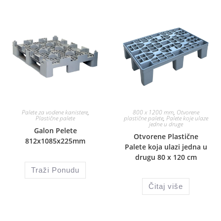
Palete za vodene kanistere
,
800 x 1200 mm
,
Otvorene
Plastične palete
plastične palete
,
Palete koje ulaze
jedne u druge
Galon Pelete
Otvorene Plastične
812x1085x225mm
Palete koja ulazi jedna u
drugu 80 x 120 cm
Traži Ponudu
Čitaj više