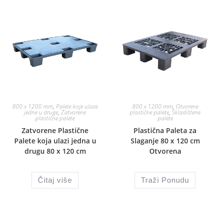
800 x 1200 mm
,
Palete koje ulaze
800 x 1200 mm
,
Otvorene
jedne u druge
,
Zatvorene
plastične palete
,
Skladištene
plastične palete
palete
Zatvorene Plastične
Plastična Paleta za
Palete koja ulazi jedna u
Slaganje 80 x 120 cm
drugu 80 x 120 cm
Otvorena
Čitaj više
Traži Ponudu