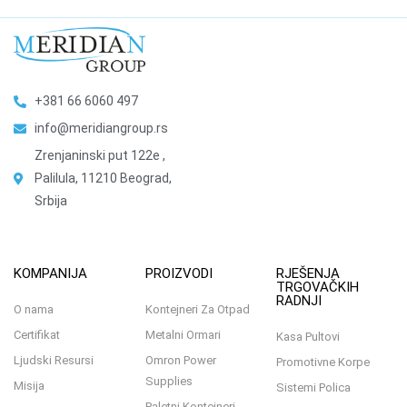
+381 66 6060 497
info@meridiangroup.rs
Zrenjaninski put 122e ,
Palilula, 11210 Beograd,
Srbija
KOMPANIJA
PROIZVODI
RJEŠENJA
TRGOVAČKIH
RADNJI
O nama
Kontejneri Za Otpad
Certifikat
Metalni Ormari
Kasa Pultovi
Ljudski Resursi
Omron Power
Promotivne Korpe
Supplies
Misija
Sistemi Polica
Paletni Kontejneri