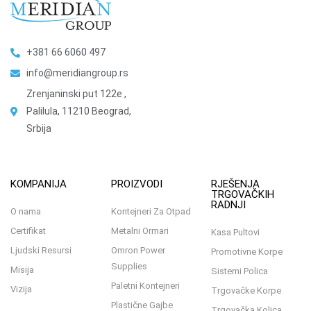
+381 66 6060 497
info@meridiangroup.rs
Zrenjaninski put 122e ,
Palilula, 11210 Beograd,
Srbija
KOMPANIJA
PROIZVODI
RJEŠENJA
TRGOVAČKIH
RADNJI
O nama
Kontejneri Za Otpad
Certifikat
Metalni Ormari
Kasa Pultovi
Ljudski Resursi
Omron Power
Promotivne Korpe
Supplies
Misija
Sistemi Polica
Paletni Kontejneri
Vizija
Trgovačke Korpe
Plastične Gajbe
Trgovačka Kolica