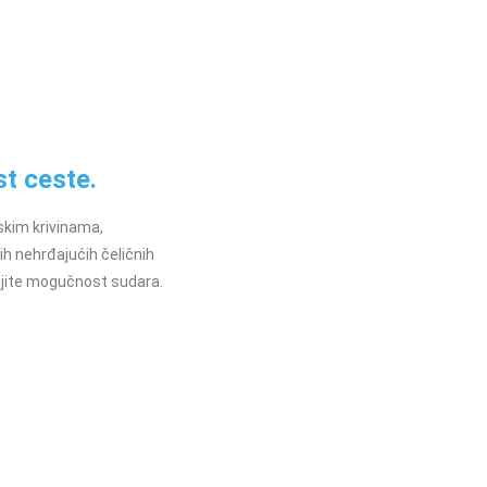
t ceste.
skim krivinama,
vih nehrđajućih čeličnih
njite mogučnost sudara.