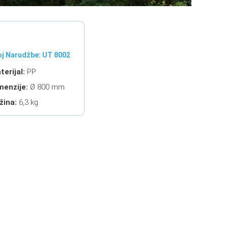
oj Narudžbe: UT 8002
terijal:
PP
menzije:
Ø 800 mm
žina:
6,3 kg