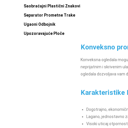
Saobraćajni Plastični Znakovi
Separator Prometne Trake
Ugaoni Odbojnik
Upozoravajuće Ploče
Konveksno prom
Konveksna ogledala mogu p
neprijatnim i skrivenim ula
ogledala dozvoljava vam 
Karakteristike
Dogotrajno, ekonomičn
Lagano, jednostavno za
Visoki uticaj otpornosti