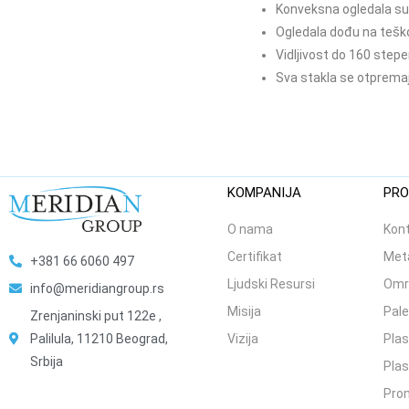
Konveksna ogledala su 
Ogledala dođu na tešk
Vidljivost do 160 step
Sva stakla se otprema
KOMPANIJA
PRO
O nama
Kont
Certifikat
Meta
+381 66 6060 497
Ljudski Resursi
Omr
info@meridiangroup.rs
Misija
Pale
Zrenjaninski put 122e ,
Palilula, 11210 Beograd,
Vizija
Plas
Srbija
Plas
Prom