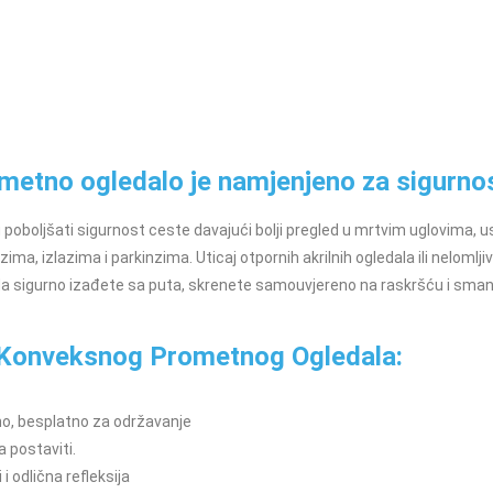
etno ogledalo je namjenjeno za sigurnos
oboljšati sigurnost ceste davajući bolji pregled u mrtvim uglovima, u
zima, izlazima i parkinzima. Uticaj otpornih akrilnih ogledala ili nelomlji
da sigurno izađete sa puta, skrenete samouvjereno na raskršću i sma
 Konveksnog Prometnog Ogledala:
o, besplatno za održavanje
 postaviti.
 i odlična refleksija