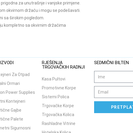
prigodna za unutrašnje i vanjske primjene.
om okvirnom držaću i mogu se podešavati.
eni sa širokim pogledom.
ju kompletno sa okvirnim držaćima
IZVODI
RJEŠENJA
SEDMIČNI BILTEN
TRGOVAČKIH RADNJI
ejneri Za Otpad
Kasa Pultovi
lni Ormari
Promotivne Korpe
on Power Supplies
Sistemi Polica
tni Kontejneri
Trgovačke Korpe
PRETPLA
tične Gajbe
Trgovačka Kolica
tične Palete
Rashladne Vitrine
etni Sigurnosni
Hotelska Kolica