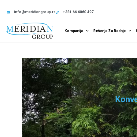
info@meridiangroup.rs
+381 66 6060 497
Kompanija
Rešenja Za Radnje
Konv