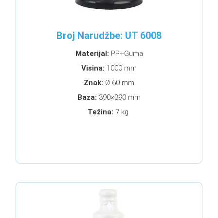
Broj Narudžbe: UT 6008
Materijal:
PP+Guma
Visina:
1000 mm
Znak:
Ø 60 mm
Baza:
390×390 mm
Težina:
7 kg