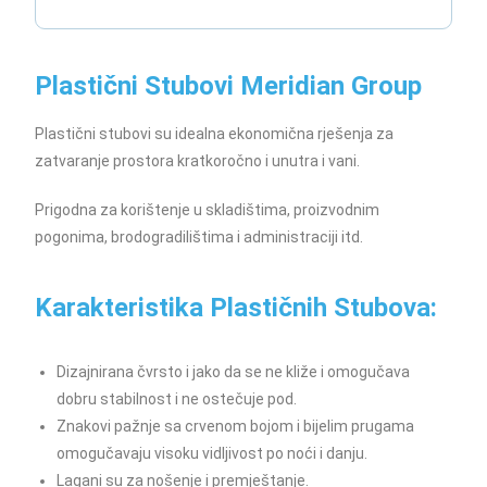
Plastični Stubovi Meridian Group
Plastični stubovi su idealna ekonomična rješenja za
zatvaranje prostora kratkoročno i unutra i vani.
Prigodna za korištenje u skladištima, proizvodnim
pogonima, brodogradilištima i administraciji itd.
Karakteristika Plastičnih Stubova:
Dizajnirana čvrsto i jako da se ne kliže i omogučava
dobru stabilnost i ne ostečuje pod.
Znakovi pažnje sa crvenom bojom i bijelim prugama
omogučavaju visoku vidljivost po noći i danju.
Lagani su za nošenje i premještanje.