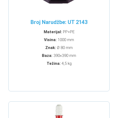
Broj Narudžbe: UT 2143
Materijal:
PP+PE
Visina:
1000 mm
Znak:
Ø 80 mm
Baza:
390×390 mm
Težina:
4,5 kg