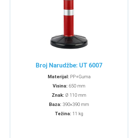
Broj Narudžbe: UT 6007
Materijal:
PP+Guma
Visina:
650 mm
Znak:
Ø 110 mm
Baza:
390×390 mm
Težina:
11 kg