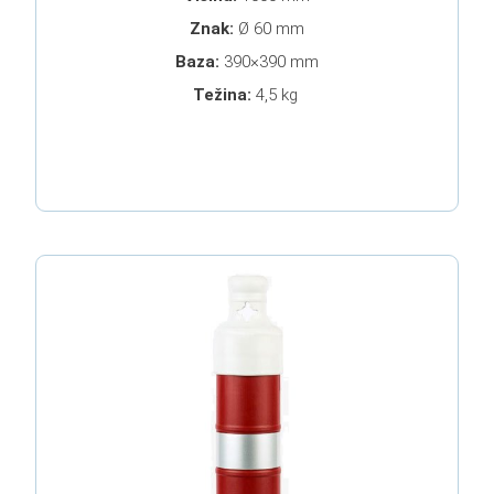
Znak:
Ø 60 mm
Baza:
390×390 mm
Težina:
4,5 kg