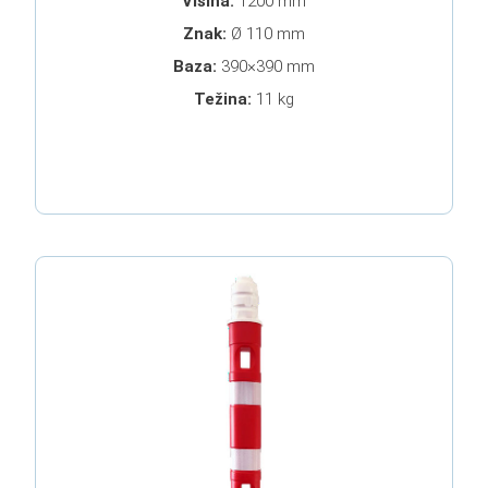
Visina:
1200 mm
Znak:
Ø 110 mm
Baza:
390×390 mm
Težina:
11 kg