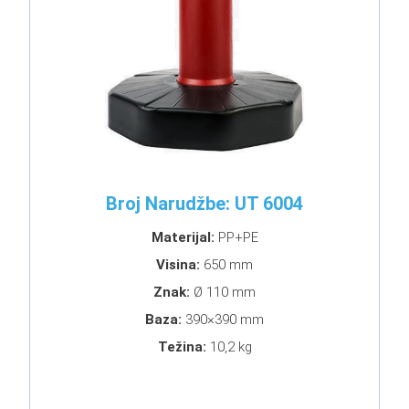
Broj Narudžbe: UT 6004
Materijal:
PP+PE
Visina:
650 mm
Znak:
Ø 110 mm
Baza:
390×390 mm
Težina:
10,2 kg