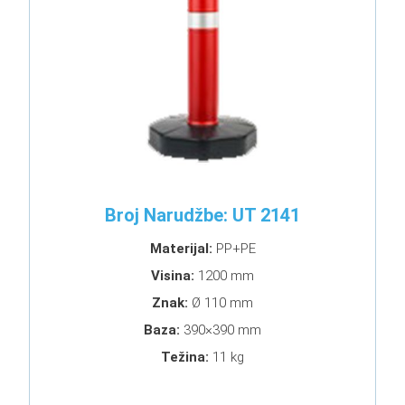
Broj Narudžbe: UT 2141
Materijal:
PP+PE
Visina:
1200 mm
Znak:
Ø 110 mm
Baza:
390×390 mm
Težina:
11 kg