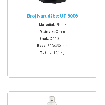
Broj Narudžbe: UT 6006
Materijal:
PP+PE
Visina:
650 mm
Znak:
Ø 110 mm
Baza:
390×390 mm
Težina:
10,1 kg