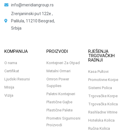
info@meridiangroup.rs
Zrenjaninski put 122e ,
Palilula, 11210 Beograd,
Srbija
KOMPANIJA
PROIZVODI
RJEŠENJA
TRGOVAČKIH
RADNJI
O nama
Kontejneri Za Otpad
Certifikat
Metalni Ormari
Kasa Pultovi
Ljudski Resursi
Omron Power
Promotivne Korpe
Supplies
Misija
Sistemi Polica
Paletni Kontejneri
Vizija
Trgovačke Korpe
Plastične Gajbe
Trgovačka Kolica
Plastične Palete
Rashladne Vitrine
Prometni Sigurnosni
Hotelska Kolica
Proizvodi
Ručna Kolica