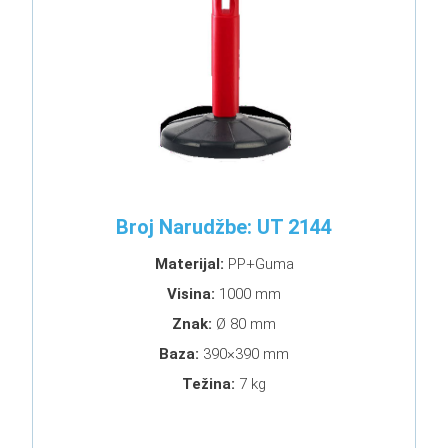
Broj Narudžbe: UT 2144
Materijal:
PP+Guma
Visina:
1000 mm
Znak:
Ø 80 mm
Baza:
390×390 mm
Težina:
7 kg