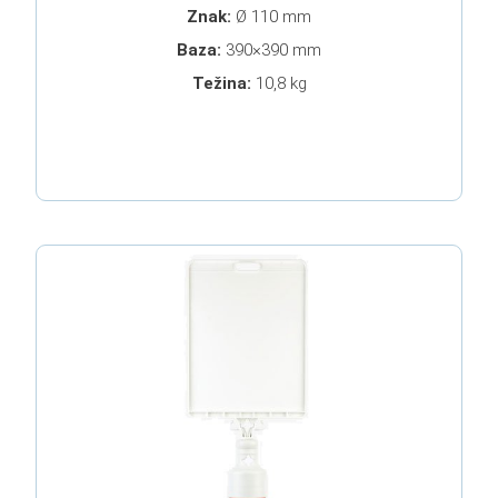
Znak:
Ø 110 mm
Baza:
390×390 mm
Težina:
10,8 kg