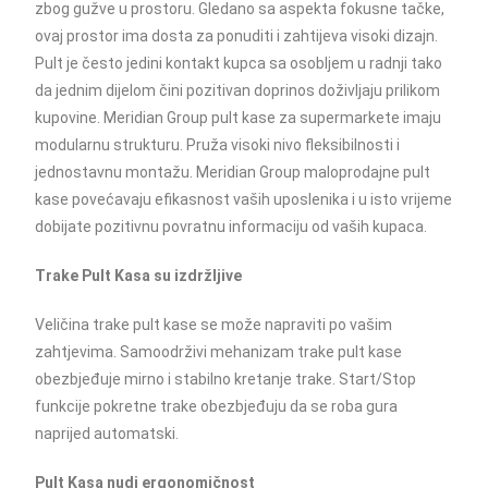
zbog gužve u prostoru. Gledano sa aspekta fokusne tačke,
ovaj prostor ima dosta za ponuditi i zahtijeva visoki dizajn.
Pult je često jedini kontakt kupca sa osobljem u radnji tako
da jednim dijelom čini pozitivan doprinos doživljaju prilikom
kupovine. Meridian Group pult kase za supermarkete imaju
modularnu strukturu. Pruža visoki nivo fleksibilnosti i
jednostavnu montažu. Meridian Group maloprodajne pult
kase povećavaju efikasnost vaših uposlenika i u isto vrijeme
dobijate pozitivnu povratnu informaciju od vaših kupaca.
Trake Pult Kasa su izdržljive
Veličina trake pult kase se može napraviti po vašim
zahtjevima. Samoodrživi mehanizam trake pult kase
obezbjeđuje mirno i stabilno kretanje trake. Start/Stop
funkcije pokretne trake obezbjeđuju da se roba gura
naprijed automatski.
Pult Kasa nudi ergonomičnost