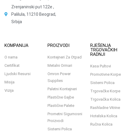
Zrenjaninski put 122e ,
Palilula, 11210 Beograd,
Srbija
KOMPANIJA
PROIZVODI
RJEŠENJA
TRGOVAČKIH
RADNJI
O nama
Kontejneri Za Otpad
Certifikat
Metalni Ormari
Kasa Pultovi
Ljudski Resursi
Omron Power
Promotivne Korpe
Supplies
Misija
Sistemi Polica
Paletni Kontejneri
Vizija
Trgovačke Korpe
Plastične Gajbe
Trgovačka Kolica
Plastične Palete
Rashladne Vitrine
Prometni Sigurnosni
Hotelska Kolica
Proizvodi
Ručna Kolica
Sistemi Polica