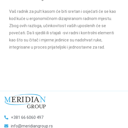
Vaš radnik za pult kasom će biti sretan i osjećati će se kao
kod kuće u ergonomičnom dizajniranom radnom mjestu.
Zbog ovih razloga, učinkovitost vaših uposlenih će se
povećati. Da li sjedili ili stajali -svi radni i kontrolni elementi
kao što su čitač i mjerne jedinice su nadohvat ruke,
integrisane u proces prijateljski i jednostavne za rad.
+381 66 6060 497
info@meridiangroup.rs