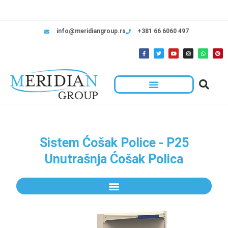
info@meridiangroup.rs
+381 66 6060 497
Sistem Ćošak Police - P25
Unutrašnja Ćošak Polica