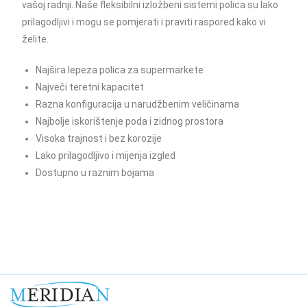
vašoj radnji. Naše fleksibilni izložbeni sistemi polica su lako
prilagodljivi i mogu se pomjerati i praviti raspored kako vi
želite.
Najšira lepeza polica za supermarkete
Največi teretni kapacitet
Razna konfiguracija u narudžbenim veličinama
Najbolje iskorištenje poda i zidnog prostora
Visoka trajnost i bez korozije
Lako prilagodljivo i mijenja izgled
Dostupno u raznim bojama