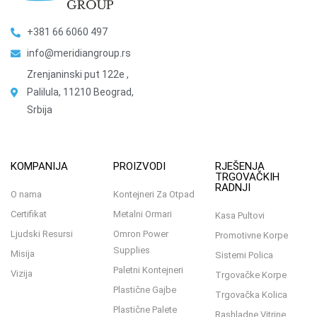
+381 66 6060 497
info@meridiangroup.rs
Zrenjaninski put 122e ,
Palilula, 11210 Beograd,
Srbija
KOMPANIJA
PROIZVODI
RJEŠENJA
TRGOVAČKIH
RADNJI
O nama
Kontejneri Za Otpad
Certifikat
Metalni Ormari
Kasa Pultovi
Ljudski Resursi
Omron Power
Promotivne Korpe
Supplies
Misija
Sistemi Polica
Paletni Kontejneri
Vizija
Trgovačke Korpe
Plastične Gajbe
Trgovačka Kolica
Plastične Palete
Rashladne Vitrine