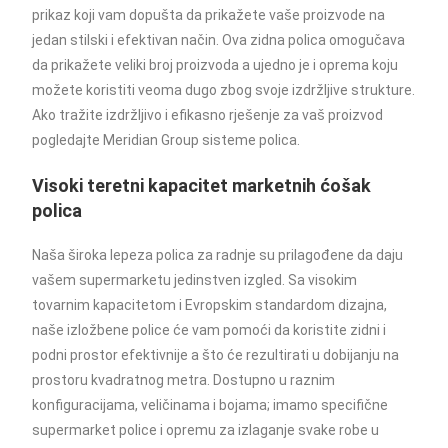
prikaz koji vam dopušta da prikažete vaše proizvode na
jedan stilski i efektivan način. Ova zidna polica omogučava
da prikažete veliki broj proizvoda a ujedno je i oprema koju
možete koristiti veoma dugo zbog svoje izdržljive strukture.
Ako tražite izdržljivo i efikasno rješenje za vaš proizvod
pogledajte Meridian Group sisteme polica.
Visoki teretni kapacitet marketnih ćošak
polica
Naša široka lepeza polica za radnje su prilagođene da daju
vašem supermarketu jedinstven izgled. Sa visokim
tovarnim kapacitetom i Evropskim standardom dizajna,
naše izložbene police će vam pomoći da koristite zidni i
podni prostor efektivnije a što će rezultirati u dobijanju na
prostoru kvadratnog metra. Dostupno u raznim
konfiguracijama, veličinama i bojama; imamo specifične
supermarket police i opremu za izlaganje svake robe u