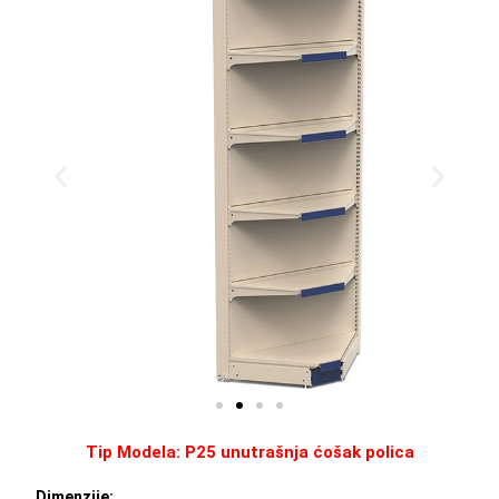
Tip Modela: P25 unutrašnja ćošak polica
Dimenzije: