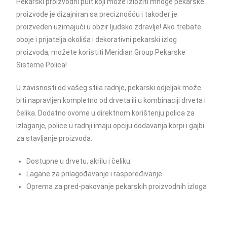
Pekarski proizvodni pult koji može izložiti mnoge pekarske
proizvode je dizajniran sa preciznošću i također je
proizveden uzimajući u obzir ljudsko zdravlje! Ako trebate
oboje i prijatelja okoliša i dekorativni pekarski izlog
proizvoda, možete koristiti Meridian Group Pekarske
Sisteme Polica!
U zavisnosti od vašeg stila radnje, pekarski odjeljak može
biti napravljen kompletno od drveta ili u kombinaciji drveta i
čelika. Dodatno ovome u direktnom korištenju polica za
izlaganje, police u radnji imaju opciju dodavanja korpi i gajbi
za stavljanje proizvoda.
Dostupne u drvetu, akrilu i čeliku.
Lagane za prilagođavanje i raspoređivanje
Oprema za pred-pakovanje pekarskih proizvodnih izloga