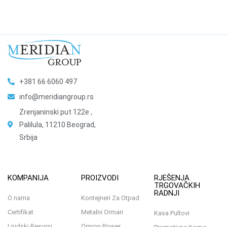
+381 66 6060 497
info@meridiangroup.rs
Zrenjaninski put 122e ,
Palilula, 11210 Beograd,
Srbija
KOMPANIJA
PROIZVODI
RJEŠENJA
TRGOVAČKIH
RADNJI
O nama
Kontejneri Za Otpad
Certifikat
Metalni Ormari
Kasa Pultovi
Ljudski Resursi
Omron Power