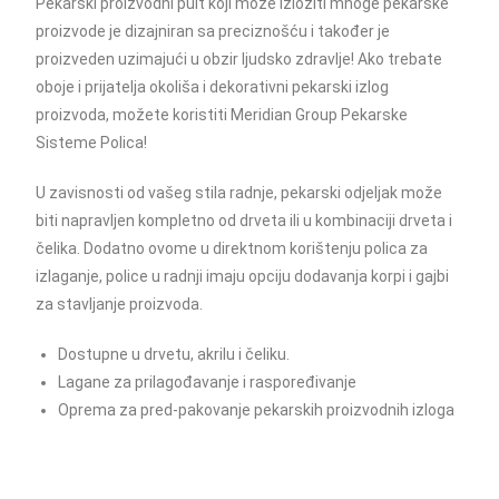
Pekarski proizvodni pult koji može izložiti mnoge pekarske
proizvode je dizajniran sa preciznošću i također je
proizveden uzimajući u obzir ljudsko zdravlje! Ako trebate
oboje i prijatelja okoliša i dekorativni pekarski izlog
proizvoda, možete koristiti Meridian Group Pekarske
Sisteme Polica!
U zavisnosti od vašeg stila radnje, pekarski odjeljak može
biti napravljen kompletno od drveta ili u kombinaciji drveta i
čelika. Dodatno ovome u direktnom korištenju polica za
izlaganje, police u radnji imaju opciju dodavanja korpi i gajbi
za stavljanje proizvoda.
Dostupne u drvetu, akrilu i čeliku.
Lagane za prilagođavanje i raspoređivanje
Oprema za pred-pakovanje pekarskih proizvodnih izloga