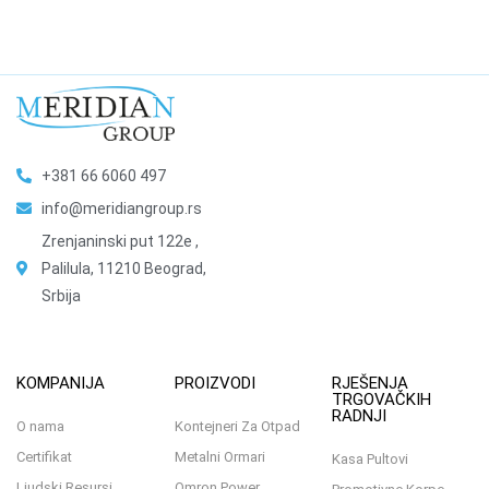
+381 66 6060 497
info@meridiangroup.rs
Zrenjaninski put 122e ,
Palilula, 11210 Beograd,
Srbija
KOMPANIJA
PROIZVODI
RJEŠENJA
TRGOVAČKIH
RADNJI
O nama
Kontejneri Za Otpad
Certifikat
Metalni Ormari
Kasa Pultovi
Ljudski Resursi
Omron Power