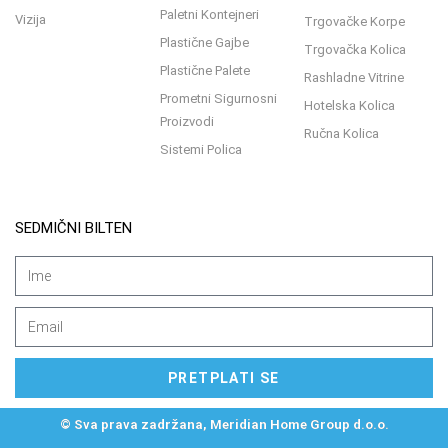
Paletni Kontejneri
Vizija
Trgovačke Korpe
Plastične Gajbe
Trgovačka Kolica
Plastične Palete
Rashladne Vitrine
Prometni Sigurnosni
Hotelska Kolica
Proizvodi
Ručna Kolica
Sistemi Polica
SEDMIČNI BILTEN
PRETPLATI SE
© Sva prava zadržana, Meridian Home Group d.o.o.