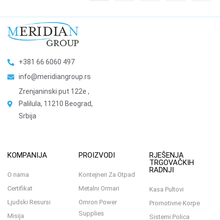
+381 66 6060 497
info@meridiangroup.rs
Zrenjaninski put 122e ,
Palilula, 11210 Beograd,
Srbija
KOMPANIJA
PROIZVODI
RJEŠENJA
TRGOVAČKIH
RADNJI
O nama
Kontejneri Za Otpad
Certifikat
Metalni Ormari
Kasa Pultovi
Ljudski Resursi
Omron Power
Promotivne Korpe
Supplies
Misija
Sistemi Polica