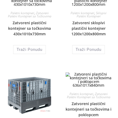
Paletni kontejneri
,
Zatvoreni
Paletni kontejneri
,
Sklopivi
Paletni Kontejneri sa Točkovima
Paletni Kontejneri
Zatvoreni plastični
Zatvoreni sklopivi
kontejner sa točkovima
plastični kontejner
430x1010x730mm
1200x1200x800mm
Traži Ponudu
Traži Ponudu
Paletni kontejneri
,
Zatvoreni
Paletni Kontejneri sa Točkovima
Zatvoreni plastični
kontejneri sa točkovima i
poklopcem