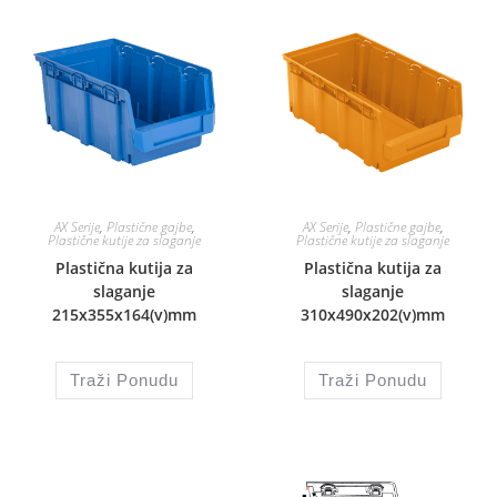
AX Serije
,
Plastične gajbe
,
AX Serije
,
Plastične gajbe
,
Plastične kutije za slaganje
Plastične kutije za slaganje
Plastična kutija za
Plastična kutija za
slaganje
slaganje
215x355x164(v)mm
310x490x202(v)mm
Traži Ponudu
Traži Ponudu