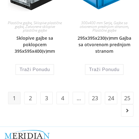
Plastične gajbe
,
Sklopive plastične
300x400 mm Serije
,
Gajbe sa
gajbe
,
Zatvorene sklopive
otvorenom prednjom stranom
,
plastične gajbe
Plastične gajbe
Sklopive gajbe sa
295x395x230(v)mm Gajba
poklopcem
sa otvorenom prednjom
395x595x400(v)mm
stranom
Traži Ponudu
Traži Ponudu
1
2
3
4
…
23
24
25