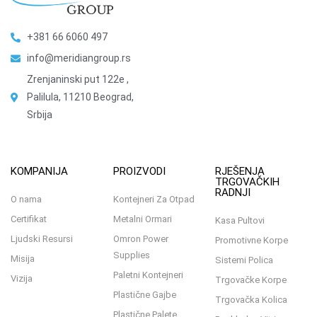
+381 66 6060 497
info@meridiangroup.rs
Zrenjaninski put 122e ,
Palilula, 11210 Beograd,
Srbija
KOMPANIJA
PROIZVODI
RJEŠENJA
TRGOVAČKIH
RADNJI
O nama
Kontejneri Za Otpad
Certifikat
Metalni Ormari
Kasa Pultovi
Ljudski Resursi
Omron Power
Promotivne Korpe
Supplies
Misija
Sistemi Polica
Paletni Kontejneri
Vizija
Trgovačke Korpe
Plastične Gajbe
Trgovačka Kolica
Plastične Palete