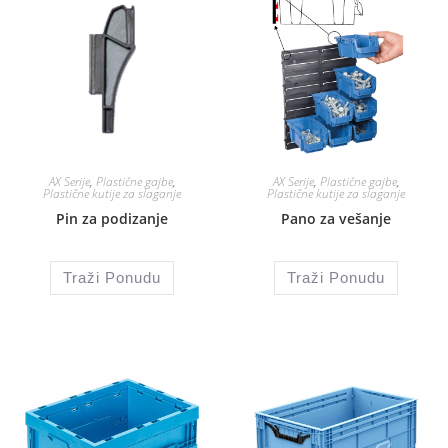
AX Serije
,
Plastične gajbe
,
AX Serije
,
Plastične gajbe
,
Plastične kutije za slaganje
Plastične kutije za slaganje
Pin za podizanje
Pano za vešanje
Traži Ponudu
Traži Ponudu