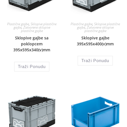
Plastične gajbe
,
Sklopive plastične
Plastične gajbe
,
Sklopive plastične
gajbe
,
Zatvorene sklopive
gajbe
,
Zatvorene sklopive
plastične gajbe
plastične gajbe
Sklopive gajbe sa
Sklopive gajbe
poklopcem
395x595x400(v)mm
395x595x340(v)mm
Traži Ponudu
Traži Ponudu