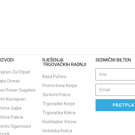
IZVODI
RJEŠENJA
SEDMIČNI BILTEN
TRGOVAČKIH RADNJI
ejneri Za Otpad
Kasa Pultovi
lni Ormari
Promotivne Korpe
on Power Supplies
Sistemi Polica
tni Kontejneri
Trgovačke Korpe
PRETPLA
tične Gajbe
Trgovačka Kolica
tične Palete
Rashladne Vitrine
etni Sigurnosni
Hotelska Kolica
zvodi