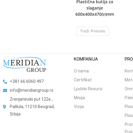
Plastična kutija za
slaganje
600x400x470(v)mm
Traži Ponudu
KOMPANIJA
PRO
O nama
Kont
Certifikat
Meta
+381 66 6060 497
Ljudski Resursi
Omr
info@meridiangroup.rs
Misija
Pale
Zrenjaninski put 122e ,
Palilula, 11210 Beograd,
Vizija
Plas
Srbija
Plas
Prom
Proi