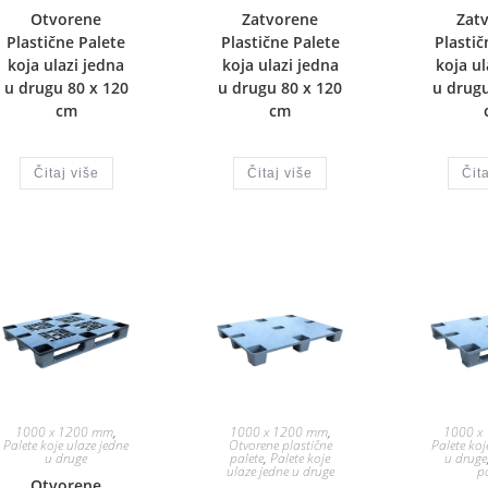
Otvorene
Zatvorene
Zat
Plastične Palete
Plastične Palete
Plastič
koja ulazi jedna
koja ulazi jedna
koja ul
u drugu 80 x 120
u drugu 80 x 120
u drugu
cm
cm
Čitaj više
Čitaj više
Čita
1000 x 1200 mm
,
1000 x 1200 mm
,
1000 x
Palete koje ulaze jedne
Otvorene plastične
Palete koj
u druge
palete
,
Palete koje
u druge
ulaze jedne u druge
p
Otvorene