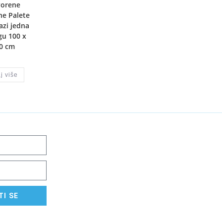
vorene
ne Palete
azi jedna
gu 100 x
0 cm
j više
TI SE