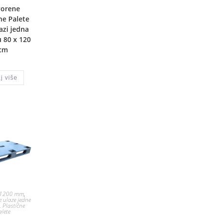
vorene
ne Palete
azi jedna
 80 x 120
cm
j više
 1200 mm
,
e ulaze jedne
,
Plastične
alete