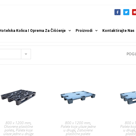
Hotelska Kolica I Oprema Za Čišćenje
Proizvodi
Kontaktirajte Nas
POGL
800 x 1200 mm
,
800 x 1200 mm
,
800 x
Otvorene plastične
Palete koje ulaze jedne
Palete koj
palete
,
Palete koje
u druge
,
Zatvorene
u druge
ulaze jedne u druge
plastične palete
plasti