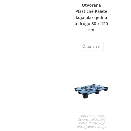
Otvorene
Plastične Palete
koja ulazi jedna
u drugu 80 x 120
cm
Čitaj više
1000 x 1200 mm
,
Otvorene plastične
palete
,
Palete koje
ulaze jedne u druge