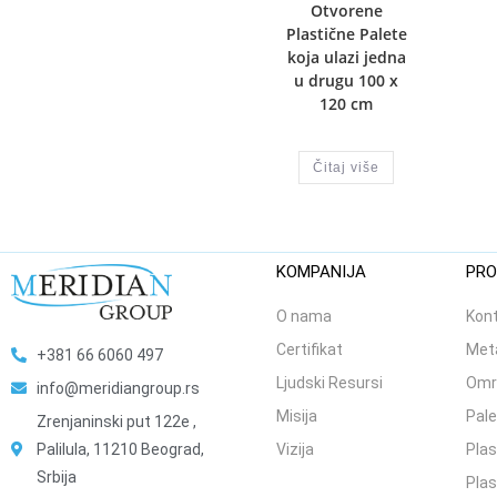
Otvorene
Plastične Palete
koja ulazi jedna
u drugu 100 x
120 cm
Čitaj više
KOMPANIJA
PRO
O nama
Kont
Certifikat
Meta
+381 66 6060 497
Ljudski Resursi
Omr
info@meridiangroup.rs
Misija
Pale
Zrenjaninski put 122e ,
Palilula, 11210 Beograd,
Vizija
Plas
Srbija
Plas