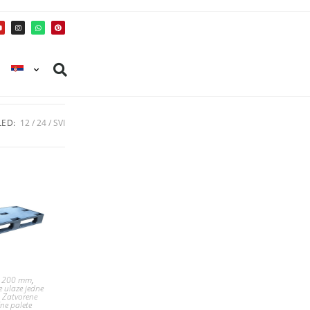
ED:
12
24
SVI
 1200 mm
,
e ulaze jedne
,
Zatvorene
čne palete