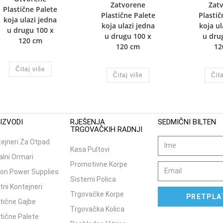
Zatvorene
Zat
Plastične Palete
Plastične Palete
Plastič
koja ulazi jedna
koja ulazi jedna
koja ul
u drugu 100 x
u drugu 100 x
u dru
120 cm
120 cm
12
Čitaj više
Čitaj više
Čita
IZVODI
RJEŠENJA
SEDMIČNI BILTEN
TRGOVAČKIH RADNJI
ejneri Za Otpad
Kasa Pultovi
lni Ormari
Promotivne Korpe
on Power Supplies
Sistemi Polica
tni Kontejneri
Trgovačke Korpe
PRETPLA
tične Gajbe
Trgovačka Kolica
tične Palete