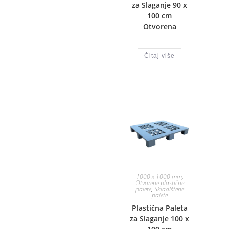
za Slaganje 90 x
100 cm
Otvorena
Čitaj više
1000 x 1000 mm
,
Otvorene plastične
palete
,
Skladištene
palete
Plastična Paleta
za Slaganje 100 x