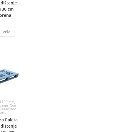
adištenje
 130 cm
orena
j više
 1100 mm
,
e plastične
Skladištene
alete
na Paleta
adištenje