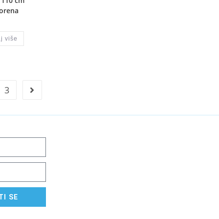
 110 cm
orena
j više
3
TI SE