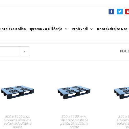
Hotelska Kolica I Oprema Za Čišćenje
Proizvodi
Kontaktirajte Nas
POGL
800 x 1000 mm
,
800 x 1100 mm
,
800 x
Otvorene plastične
Otvorene plastične
Otvoren
palete
,
Skladištene
palete
,
Skladištene
palete
,
palete
palete
p