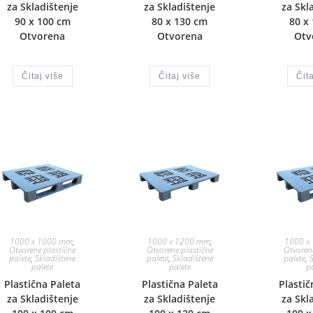
za Skladištenje
za Skladištenje
za Skl
90 x 100 cm
80 x 130 cm
80 x
Otvorena
Otvorena
Otv
Čitaj više
Čitaj više
Čita
1000 x 1000 mm
,
1000 x 1200 mm
,
1000 x
Otvorene plastične
Otvorene plastične
Otvoren
palete
,
Skladištene
palete
,
Skladištene
palete
,
palete
palete
p
Plastična Paleta
Plastična Paleta
Plastič
za Skladištenje
za Skladištenje
za Skl