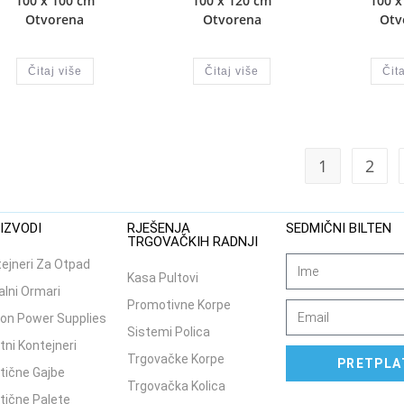
100 x 100 cm
100 x 120 cm
100 x
Otvorena
Otvorena
Otv
Čitaj više
Čitaj više
Čita
1
2
IZVODI
RJEŠENJA
SEDMIČNI BILTEN
TRGOVAČKIH RADNJI
ejneri Za Otpad
Kasa Pultovi
lni Ormari
Promotivne Korpe
on Power Supplies
Sistemi Polica
tni Kontejneri
Trgovačke Korpe
PRETPLA
tične Gajbe
Trgovačka Kolica
tične Palete