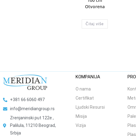
100 cm
Otvorena
Čitaj više
KOMPANIJA
PRO
O nama
Kont
Certifikat
Meta
+381 66 6060 497
Ljudski Resursi
Omr
info@meridiangroup.rs
Misija
Pale
Zrenjaninski put 122e ,
Palilula, 11210 Beograd,
Vizija
Plas
Srbija
Plas