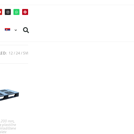
ED:
12
24
SVI
 1200 mm
,
e plastične
Skladištene
alete