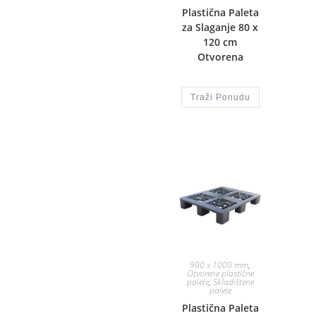
Plastična Paleta
za Slaganje 80 x
120 cm
Otvorena
Traži Ponudu
900 x 1000 mm
,
Otvorene plastične
palete
,
Skladištene
palete
Plastična Paleta