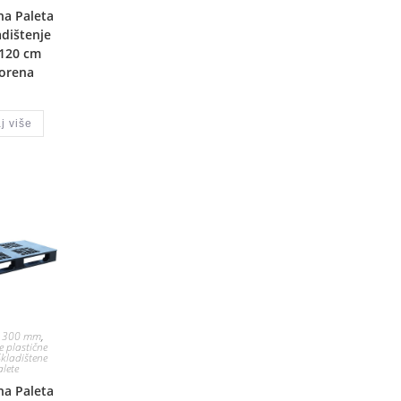
na Paleta
adištenje
 120 cm
orena
j više
 1300 mm
,
e plastične
Skladištene
alete
na Paleta