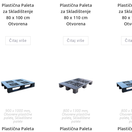
Plastična Paleta
Plastična Paleta
Plastič
za Skladištenje
za Skladištenje
za Skl
80 x 100 cm
80 x 110 cm
80 x
Otvorena
Otvorena
Otv
Čitaj više
Čitaj više
Čita
900 x 1000 mm
,
800 x 1300 mm
,
800 x
Otvorene plastične
Otvorene plastične
Otvoren
palete
,
Skladištene
palete
,
Skladištene
palete
,
palete
palete
p
Plastična Paleta
Plastična Paleta
Plastič