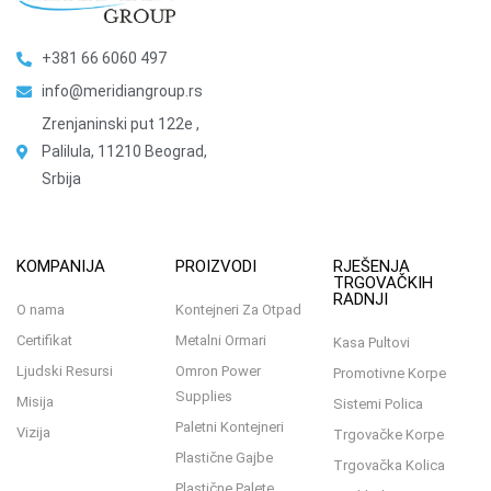
+381 66 6060 497
info@meridiangroup.rs
Zrenjaninski put 122e ,
Palilula, 11210 Beograd,
Srbija
KOMPANIJA
PROIZVODI
RJEŠENJA
TRGOVAČKIH
RADNJI
O nama
Kontejneri Za Otpad
Certifikat
Metalni Ormari
Kasa Pultovi
Ljudski Resursi
Omron Power
Promotivne Korpe
Supplies
Misija
Sistemi Polica
Paletni Kontejneri
Vizija
Trgovačke Korpe
Plastične Gajbe
Trgovačka Kolica
Plastične Palete