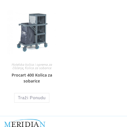
Hotelska kolica i oprema za
čišćenje
,
Kolica za sobarice
Procart 400 Kolica za
sobarice
Traži Ponudu