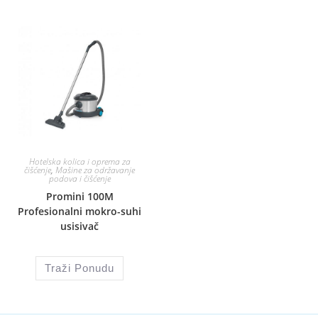
Hotelska kolica i oprema za
čišćenje
,
Mašine za održavanje
podova i čišćenje
Promini 100M
Profesionalni mokro-suhi
usisivač
Traži Ponudu