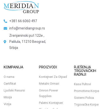
+381 66 6060 497
info@meridiangroup.rs
Zrenjaninski put 122e ,
Palilula, 11210 Beograd,
Srbija
KOMPANIJA
PROIZVODI
RJEŠENJA
TRGOVAČKIH
RADNJI
O nama
Kontejneri Za Otpad
Certifikat
Metalni Ormari
Kasa Pultovi
Ljudski Resursi
Omron Power
Promotivne Korpe
Supplies
Misija
Sistemi Polica
Paletni Kontejneri
Vizija
Trgovačke Korpe