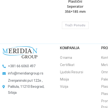
Plastični
Seperator
356×185 mm
Traži Ponudu
KOMPANIJA
PRO
O nama
Kont
Certifikat
Meta
+381 66 6060 497
Ljudski Resursi
Omr
info@meridiangroup.rs
Misija
Pale
Zrenjaninski put 122e ,
Palilula, 11210 Beograd,
Vizija
Plas
Srbija
Plas
Prom
Proi