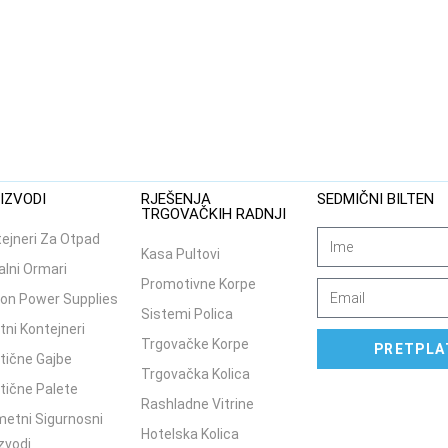
IZVODI
RJEŠENJA
SEDMIČNI BILTEN
TRGOVAČKIH RADNJI
ejneri Za Otpad
Kasa Pultovi
lni Ormari
Promotivne Korpe
on Power Supplies
Sistemi Polica
tni Kontejneri
Trgovačke Korpe
PRETPLA
tične Gajbe
Trgovačka Kolica
tične Palete
Rashladne Vitrine
etni Sigurnosni
Hotelska Kolica
zvodi