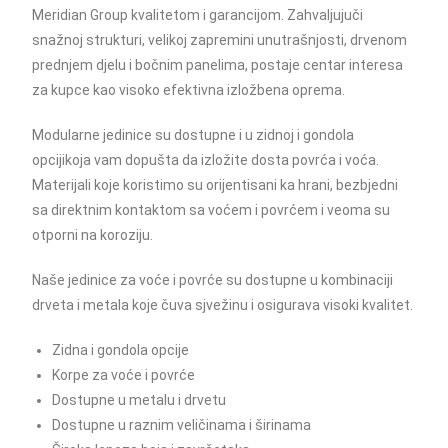
Meridian Group kvalitetom i garancijom. Zahvaljujuči
snažnoj strukturi, velikoj zapremini unutrašnjosti, drvenom
prednjem djelu i bočnim panelima, postaje centar interesa
za kupce kao visoko efektivna izložbena oprema.
Modularne jedinice su dostupne i u zidnoj i gondola
opcijikoja vam dopušta da izložite dosta povrća i voća.
Materijali koje koristimo su orijentisani ka hrani, bezbjedni
sa direktnim kontaktom sa voćem i povrćem i veoma su
otporni na koroziju.
Naše jedinice za voće i povrće su dostupne u kombinaciji
drveta i metala koje čuva sjvežinu i osigurava visoki kvalitet.
Zidna i gondola opcije
Korpe za voće i povrće
Dostupne u metalu i drvetu
Dostupne u raznim veličinama i širinama