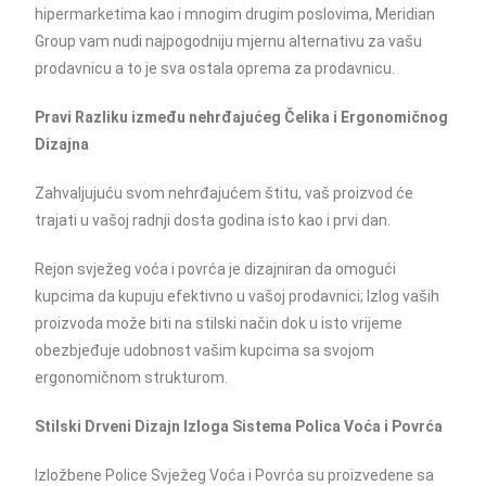
hipermarketima kao i mnogim drugim poslovima, Meridian
Group vam nudi najpogodniju mjernu alternativu za vašu
prodavnicu a to je sva ostala oprema za prodavnicu.
Pravi Razliku između nehrđajućeg Čelika i Ergonomičnog
Dizajna
Zahvaljujuću svom nehrđajućem štitu, vaš proizvod će
trajati u vašoj radnji dosta godina isto kao i prvi dan.
Rejon svježeg voća i povrća je dizajniran da omogući
kupcima da kupuju efektivno u vašoj prodavnici; Izlog vaših
proizvoda može biti na stilski način dok u isto vrijeme
obezbjeđuje udobnost vašim kupcima sa svojom
ergonomičnom strukturom.
Stilski Drveni Dizajn Izloga Sistema Polica Voća i Povrća
Izložbene Police Svježeg Voća i Povrća su proizvedene sa