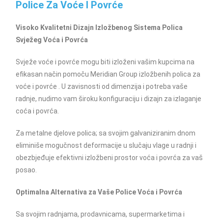
Police Za Voće I Povrće
Visoko Kvalitetni Dizajn Izložbenog Sistema Polica
Svježeg Voća i Povrća
Svježe voće i povrće mogu biti izloženi vašim kupcima na
efikasan način pomoču Meridian Group izložbenih polica za
voće i povrće . U zavisnosti od dimenzija i potreba vaše
radnje, nudimo vam široku konfiguraciju i dizajn za izlaganje
coća i povrća.
Za metalne djelove polica; sa svojim galvaniziranim dnom
eliminiše mogučnost deformacije u slučaju vlage u radnji i
obezbjeđuje efektivni izložbeni prostor voća i povrća za vaš
posao.
Optimalna Alternativa za Vaše Police Voća i Povrća
Sa svojim radnjama, prodavnicama, supermarketima i