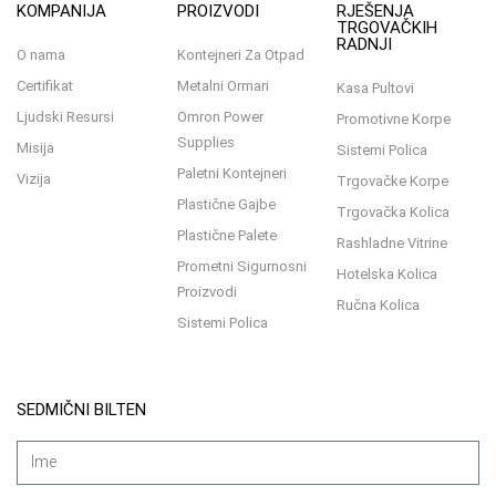
KOMPANIJA
PROIZVODI
RJEŠENJA
TRGOVAČKIH
RADNJI
O nama
Kontejneri Za Otpad
Certifikat
Metalni Ormari
Kasa Pultovi
Ljudski Resursi
Omron Power
Promotivne Korpe
Supplies
Misija
Sistemi Polica
Paletni Kontejneri
Vizija
Trgovačke Korpe
Plastične Gajbe
Trgovačka Kolica
Plastične Palete
Rashladne Vitrine
Prometni Sigurnosni
Hotelska Kolica
Proizvodi
Ručna Kolica
Sistemi Polica
SEDMIČNI BILTEN