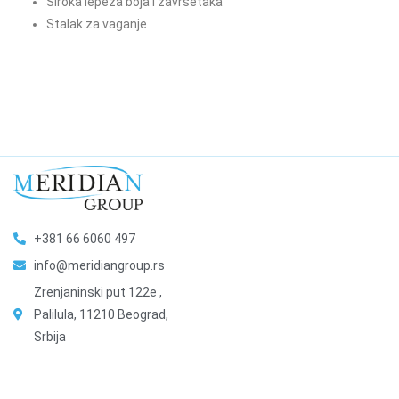
Široka lepeza boja i završetaka
Stalak za vaganje
+381 66 6060 497
info@meridiangroup.rs
Zrenjaninski put 122e ,
Palilula, 11210 Beograd,
Srbija