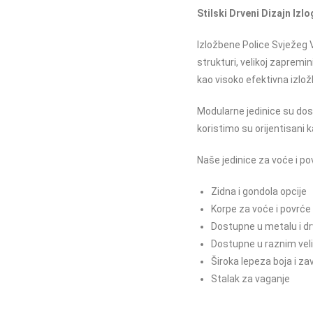
Stilski Drveni Dizajn Izl
Izložbene Police Svježeg 
strukturi, velikoj zaprem
kao visoko efektivna izlo
Modularne jedinice su dost
koristimo su orijentisani
Naše jedinice za voće i po
Zidna i gondola opcije
Korpe za voće i povrće
Dostupne u metalu i d
Dostupne u raznim vel
Široka lepeza boja i z
Stalak za vaganje