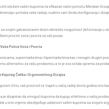
 biti izloženi vašim kupcima na efikasan način pomoču Meridian Group 
 dimenzija i potreba vaše radnje, nudimo vam široku konfiguraciju i dizaj
; sa svojim galvaniziranim dnom eliminiše mogučnost deformacije u sluč
žbeni prostor voća i povrća za vaš posao.
 Vaše Police Voća i Povrća
avnicama, supermarketima i hipermarketima kao i mnogim drugim posl
rnu alternativu za vašu prodavnicu a to je sva ostala oprema za proda
hrđajućeg Čelika i Ergonomičnog Dizajna
ćem štitu, vaš proizvod će trajati u vašoj radnji dosta godina isto kao 
a je dizajniran da omogući kupcima da kupuju efektivno u vašoj prodavn
in dok u isto vrijeme obezbjeđuje udobnost vašim kupcima sa svojom 