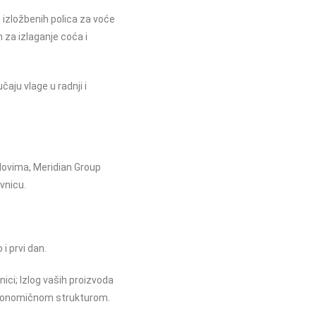
izložbenih polica za voće
n za izlaganje coća i
aju vlage u radnji i
ovima, Meridian Group
vnicu.
i prvi dan.
ici; Izlog vaših proizvoda
ergonomičnom strukturom.