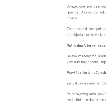
Svježe voće i povrće mogu
i povrće . U zavisnosti od
povrća.
Za metalne djelove polica
obezbjeđuje efektivni izlo
Optimalna Alternativa za
Sa svojim radnjama, prod
vam nudi najpogodniju mje
Pravi Razliku između ne
Zahvaljujuću svom nehrđaju
Rejon svježeg voća i povrć
može biti na stilski nač