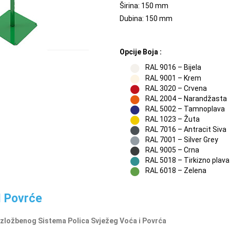
Širina: 150 mm
Dubina: 150 mm
Opcije Boja :
RAL 9016 – Bijela
RAL 9001 – Krem
RAL 3020 – Crvena
RAL 2004 – Narandžasta
RAL 5002 – Tamnoplava
RAL 1023 – Žuta
RAL 7016 – Antracit Siva
RAL 7001 – Silver Grey
RAL 9005 – Crna
RAL 5018 – Tirkizno plava
RAL 6018 – Zelena
I Povrće
 Izložbenog Sistema Polica Svježeg Voća i Povrća