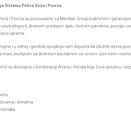
oga Sistema Polica Voća i Povrća
Voća i Povrća su proizvedene sa Meridian Group kvalitetom i garancijom
ini unutrašnjosti, drvenom prednjem djelu i bočnim panelima, postaje c
žbena oprema.
upne i u zidnoj i gondola opcijikoja vam dopušta da izložite dosta povrć
 ka hrani, bezbjedni sa direktnim kontaktom sa voćem i povrćem i veoma 
vrće su dostupne u kombinaciji drveta i metala koje čuva sjvežinu i osig
rvetu
ičinama i širinama
avršetaka