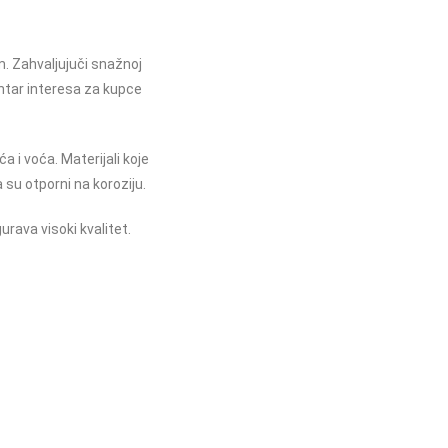
. Zahvaljujuči snažnoj
entar interesa za kupce
a i voća. Materijali koje
su otporni na koroziju.
urava visoki kvalitet.