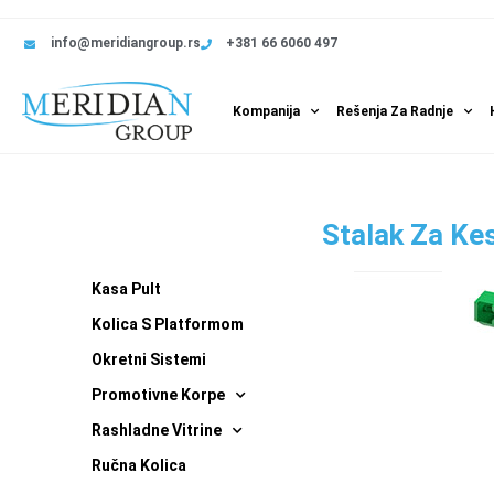
info@meridiangroup.rs
+381 66 6060 497
Kompanija
Rešenja Za Radnje
Stalak Za Ke
Kasa Pult
Kolica S Platformom
Okretni Sistemi
Promotivne Korpe
Rashladne Vitrine
Ručna Kolica