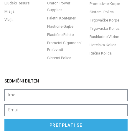
Ljudski Resursi
Omron Power
Promotivne Korpe
Supplies
Misija
Sistemi Polica
Paletni Kontejneri
Vizija
Trgovačke Korpe
Plastične Gajbe
Trgovačka Kolica
Plastične Palete
Rashladne Vitrine
Prometni Sigurnosni
Hotelska Kolica
Proizvodi
Ručna Kolica
Sistemi Polica
SEDMIČNI BILTEN
PRETPLATI SE