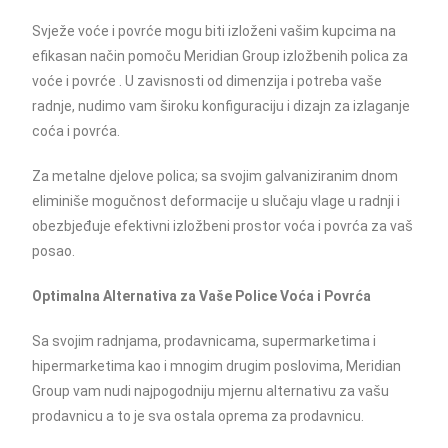
Svježe voće i povrće mogu biti izloženi vašim kupcima na
efikasan način pomoču Meridian Group izložbenih polica za
voće i povrće . U zavisnosti od dimenzija i potreba vaše
radnje, nudimo vam široku konfiguraciju i dizajn za izlaganje
coća i povrća.
Za metalne djelove polica; sa svojim galvaniziranim dnom
eliminiše mogučnost deformacije u slučaju vlage u radnji i
obezbjeđuje efektivni izložbeni prostor voća i povrća za vaš
posao.
Optimalna Alternativa za Vaše Police Voća i Povrća
Sa svojim radnjama, prodavnicama, supermarketima i
hipermarketima kao i mnogim drugim poslovima, Meridian
Group vam nudi najpogodniju mjernu alternativu za vašu
prodavnicu a to je sva ostala oprema za prodavnicu.