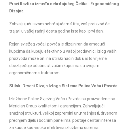
Pravi Razliku između nehrđajućeg Čelika i Ergonomičnog
Dizajna
Zahvaljujuću svom nehrđajućem štitu, vaš proizvod će
trajati u vašoj radnji dosta godina isto kao i prvi dan.
Rejon svježeg voća i povrća je dizajniran da omogući
kupcima da kupuju efektivno u vašoj prodavnici; Izlog vaših
proizvoda može biti na stilski način dok u isto vrijeme
obezbjeđuje udobnost vašim kupcima sa svojom
ergonomičnom strukturom.
Stilski Drveni Dizajn Izloga Sistema Polica Voća i Povrća
Izložbene Police Svježeg Voća i Povrća su proizvedene sa
Meridian Group kvalitetom i garancijom. Zahvaljujuči
snažnoj strukturi, velikoj zapremini unutrašnjosti, drvenom
prednjem djelu i bočnim panelima, postaje centar interesa
za kupce kao visoko efektivna izložbena oprema.