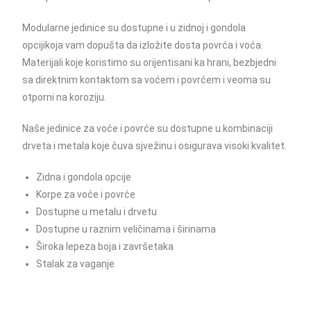
Modularne jedinice su dostupne i u zidnoj i gondola
opcijikoja vam dopušta da izložite dosta povrća i voća.
Materijali koje koristimo su orijentisani ka hrani, bezbjedni
sa direktnim kontaktom sa voćem i povrćem i veoma su
otporni na koroziju.
Naše jedinice za voće i povrće su dostupne u kombinaciji
drveta i metala koje čuva sjvežinu i osigurava visoki kvalitet.
Zidna i gondola opcije
Korpe za voće i povrće
Dostupne u metalu i drvetu
Dostupne u raznim veličinama i širinama
Široka lepeza boja i završetaka
Stalak za vaganje