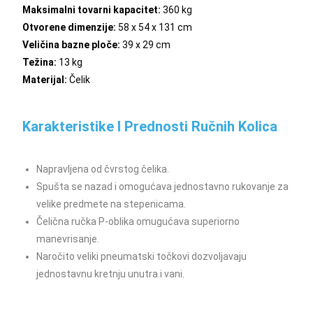
Maksimalni tovarni kapacitet:
360 kg
Otvorene dimenzije:
58 x 54 x 131 cm
Veličina bazne ploče:
39 x 29 cm
Težina:
13 kg
Materijal:
Čelik
Karakteristike I Prednosti Ručnih Kolica
Napravljena od čvrstog čelika.
Spušta se nazad i omogućava jednostavno rukovanje za
velike predmete na stepenicama.
Čelična ručka P-oblika omugućava superiorno
manevrisanje.
Naročito veliki pneumatski točkovi dozvoljavaju
jednostavnu kretnju unutra i vani.