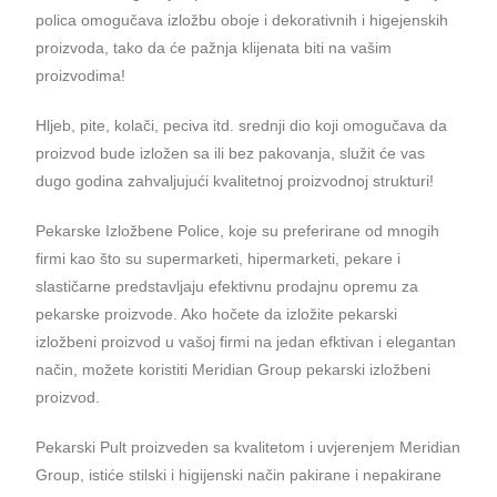
polica omogučava izložbu oboje i dekorativnih i higejenskih
proizvoda, tako da će pažnja klijenata biti na vašim
proizvodima!
Hljeb, pite, kolači, peciva itd. srednji dio koji omogučava da
proizvod bude izložen sa ili bez pakovanja, služit će vas
dugo godina zahvaljujući kvalitetnoj proizvodnoj strukturi!
Pekarske Izložbene Police, koje su preferirane od mnogih
firmi kao što su supermarketi, hipermarketi, pekare i
slastičarne predstavljaju efektivnu prodajnu opremu za
pekarske proizvode. Ako hočete da izložite pekarski
izložbeni proizvod u vašoj firmi na jedan efktivan i elegantan
način, možete koristiti Meridian Group pekarski izložbeni
proizvod.
Pekarski Pult proizveden sa kvalitetom i uvjerenjem Meridian
Group, istiće stilski i higijenski način pakirane i nepakirane