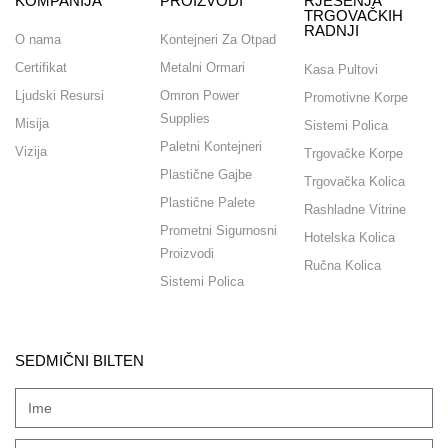
KOMPANIJA
PROIZVODI
RJEŠENJA
TRGOVAČKIH
RADNJI
O nama
Kontejneri Za Otpad
Certifikat
Metalni Ormari
Kasa Pultovi
Ljudski Resursi
Omron Power
Promotivne Korpe
Supplies
Misija
Sistemi Polica
Paletni Kontejneri
Vizija
Trgovačke Korpe
Plastične Gajbe
Trgovačka Kolica
Plastične Palete
Rashladne Vitrine
Prometni Sigurnosni
Hotelska Kolica
Proizvodi
Ručna Kolica
Sistemi Polica
SEDMIČNI BILTEN