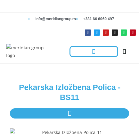
info@meridiangroup.rs
+381 66 6060 497
Rešenja Za Radnje
Hotelska Kolica I Oprema Za Čišćenje
Kontaktirajte Nas
Pekarska Izložbena Polica -
BS11