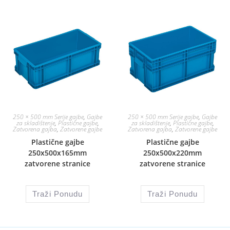
250 × 500 mm Serije gajbe
,
Gajbe
250 × 500 mm Serije gajbe
,
Gajbe
za skladištenje
,
Plastične gajbe
,
za skladištenje
,
Plastične gajbe
,
Zatvorena gajba
,
Zatvorene gajbe
Zatvorena gajba
,
Zatvorene gajbe
Plastične gajbe
Plastične gajbe
250x500x165mm
250x500x220mm
zatvorene stranice
zatvorene stranice
Traži Ponudu
Traži Ponudu