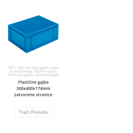
300 × 400 mm Serije gajbe
,
Gajbe
za skladištenje
,
Plastične gajbe
,
Zatvorena gajba
,
Zatvorene gajbe
Plastične gajbe
300x400x174mm
zatvorene stranice
Traži Ponudu