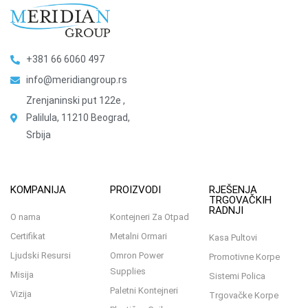
+381 66 6060 497
info@meridiangroup.rs
Zrenjaninski put 122e ,
Palilula, 11210 Beograd,
Srbija
KOMPANIJA
PROIZVODI
RJEŠENJA
TRGOVAČKIH
RADNJI
O nama
Kontejneri Za Otpad
Certifikat
Metalni Ormari
Kasa Pultovi
Ljudski Resursi
Omron Power
Promotivne Korpe
Supplies
Misija
Sistemi Polica
Paletni Kontejneri
Vizija
Trgovačke Korpe