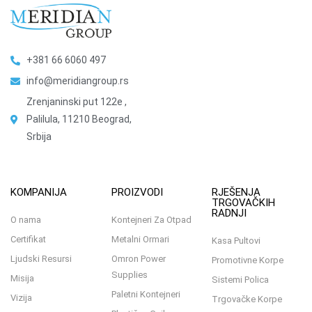
+381 66 6060 497
info@meridiangroup.rs
Zrenjaninski put 122e ,
Palilula, 11210 Beograd,
Srbija
KOMPANIJA
PROIZVODI
RJEŠENJA
TRGOVAČKIH
RADNJI
O nama
Kontejneri Za Otpad
Certifikat
Metalni Ormari
Kasa Pultovi
Ljudski Resursi
Omron Power
Promotivne Korpe
Supplies
Misija
Sistemi Polica
Paletni Kontejneri
Vizija
Trgovačke Korpe