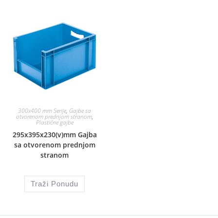
300x400 mm Serije
,
Gajbe sa
otvorenom prednjom stranom
,
Plastične gajbe
295x395x230(v)mm Gajba
sa otvorenom prednjom
stranom
Traži Ponudu