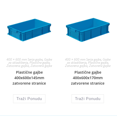
400 × 600 mm Serije gajbe
,
Gajbe
400 × 600 mm Serije gajbe
,
Gajbe
za skladištenje
,
Plastične gajbe
,
za skladištenje
,
Plastične gajbe
,
Zatvorena gajba
,
Zatvorene gajbe
Zatvorena gajba
,
Zatvorene gajbe
Plastične gajbe
Plastične gajbe
400x600x145mm
400x600x170mm
zatvorene stranice
zatvorene stranice
Traži Ponudu
Traži Ponudu