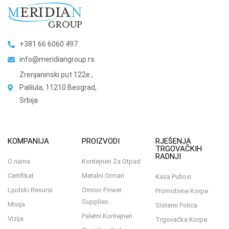
+381 66 6060 497
info@meridiangroup.rs
Zrenjaninski put 122e ,
Palilula, 11210 Beograd,
Srbija
KOMPANIJA
PROIZVODI
RJEŠENJA
TRGOVAČKIH
RADNJI
O nama
Kontejneri Za Otpad
Certifikat
Metalni Ormari
Kasa Pultovi
Ljudski Resursi
Omron Power
Promotivne Korpe
Supplies
Misija
Sistemi Polica
Paletni Kontejneri
Vizija
Trgovačke Korpe