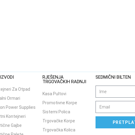
IZVODI
RJEŠENJA
SEDMIČNI BILTEN
TRGOVAČKIH RADNJI
ejneri Za Otpad
Kasa Pultovi
lni Ormari
Promotivne Korpe
on Power Supplies
Sistemi Polica
tni Kontejneri
Trgovačke Korpe
PRETPLA
tične Gajbe
Trgovačka Kolica
tične Palete