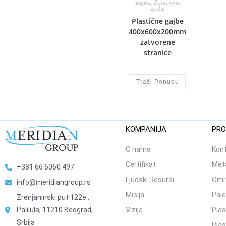
gajba
,
Zatvorene
gajbe
Plastične gajbe
400x600x200mm
zatvorene
stranice
Traži Ponudu
KOMPANIJA
PRO
O nama
Kont
Certifikat
Meta
+381 66 6060 497
Ljudski Resursi
Omr
info@meridiangroup.rs
Misija
Pale
Zrenjaninski put 122e ,
Palilula, 11210 Beograd,
Vizija
Plas
Srbija
Plas