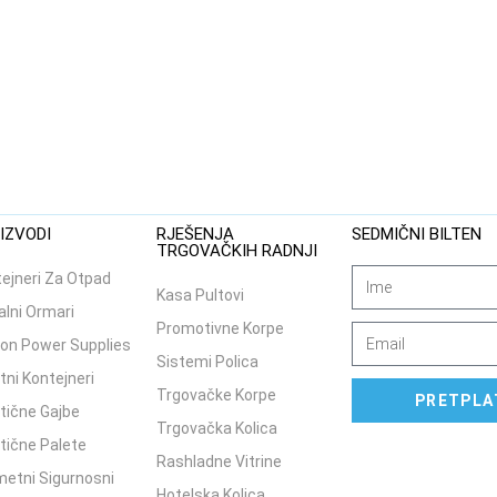
IZVODI
RJEŠENJA
SEDMIČNI BILTEN
TRGOVAČKIH RADNJI
ejneri Za Otpad
Kasa Pultovi
lni Ormari
Promotivne Korpe
on Power Supplies
Sistemi Polica
tni Kontejneri
Trgovačke Korpe
PRETPLA
tične Gajbe
Trgovačka Kolica
tične Palete
Rashladne Vitrine
etni Sigurnosni
Hotelska Kolica