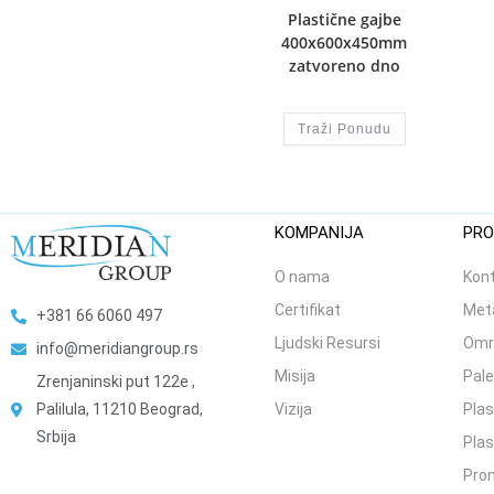
Plastične gajbe
400x600x450mm
zatvoreno dno
Traži Ponudu
KOMPANIJA
PRO
O nama
Kont
Certifikat
Meta
+381 66 6060 497
Ljudski Resursi
Omr
info@meridiangroup.rs
Misija
Pale
Zrenjaninski put 122e ,
Palilula, 11210 Beograd,
Vizija
Plas
Srbija
Plas
Prom