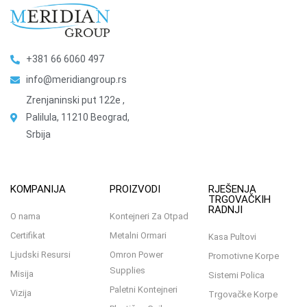
+381 66 6060 497
info@meridiangroup.rs
Zrenjaninski put 122e ,
Palilula, 11210 Beograd,
Srbija
KOMPANIJA
PROIZVODI
RJEŠENJA
TRGOVAČKIH
RADNJI
O nama
Kontejneri Za Otpad
Certifikat
Metalni Ormari
Kasa Pultovi
Ljudski Resursi
Omron Power
Promotivne Korpe
Supplies
Misija
Sistemi Polica
Paletni Kontejneri
Vizija
Trgovačke Korpe