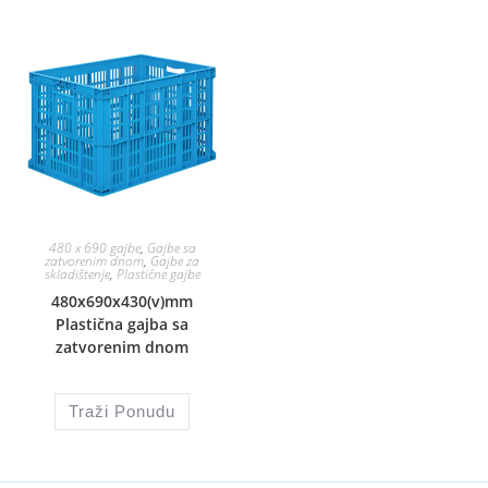
480 x 690 gajbe
,
Gajbe sa
zatvorenim dnom
,
Gajbe za
skladištenje
,
Plastične gajbe
480x690x430(v)mm
Plastična gajba sa
zatvorenim dnom
Traži Ponudu