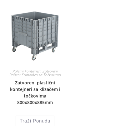
Paletni kontejneri
,
Zatvoreni
Paletni Kontejneri sa Točkovima
Zatvoreni plastični
kontejneri sa klizačem i
točkovima
800x800x885mm
Traži Ponudu