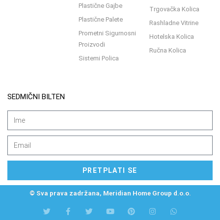
Plastične Gajbe
Trgovačka Kolica
Plastične Palete
Rashladne Vitrine
Prometni Sigurnosni
Hotelska Kolica
Proizvodi
Ručna Kolica
Sistemi Polica
SEDMIČNI BILTEN
PRETPLATI SE
© Sva prava zadržana, Meridian Home Group d.o.o.