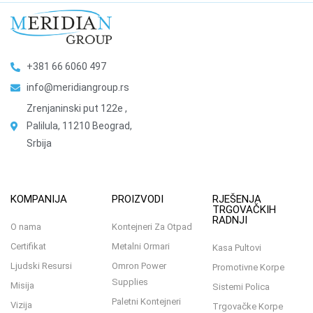
+381 66 6060 497
info@meridiangroup.rs
Zrenjaninski put 122e ,
Palilula, 11210 Beograd,
Srbija
KOMPANIJA
PROIZVODI
RJEŠENJA
TRGOVAČKIH
RADNJI
O nama
Kontejneri Za Otpad
Certifikat
Metalni Ormari
Kasa Pultovi
Ljudski Resursi
Omron Power
Promotivne Korpe
Supplies
Misija
Sistemi Polica
Paletni Kontejneri
Vizija
Trgovačke Korpe