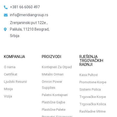
+381 66 6060 497
info@meridiangroup.rs
Zrenjaninski put 122e ,
Palilula, 11210 Beograd,
Srbija
KOMPANIJA
PROIZVODI
RJEŠENJA
TRGOVAČKIH
RADNJI
O nama
Kontejneri Za Otpad
Certifikat
Metalni Ormari
Kasa Pultovi
Ljudski Resursi
Omron Power
Promotivne Korpe
Supplies
Misija
Sistemi Polica
Paletni Kontejneri
Vizija
Trgovačke Korpe
Plastične Gajbe
Trgovačka Kolica
Plastične Palete
Rashladne Vitrine
Prometni Sigurnosni