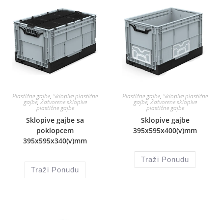
Plastične gajbe
,
Sklopive plastične
Plastične gajbe
,
Sklopive plastične
gajbe
,
Zatvorene sklopive
gajbe
,
Zatvorene sklopive
plastične gajbe
plastične gajbe
Sklopive gajbe sa
Sklopive gajbe
poklopcem
395x595x400(v)mm
395x595x340(v)mm
Traži Ponudu
Traži Ponudu