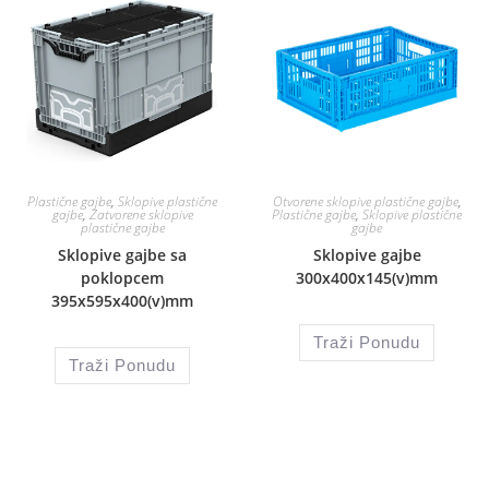
Plastične gajbe
,
Sklopive plastične
Otvorene sklopive plastične gajbe
,
gajbe
,
Zatvorene sklopive
Plastične gajbe
,
Sklopive plastične
plastične gajbe
gajbe
Sklopive gajbe sa
Sklopive gajbe
poklopcem
300x400x145(v)mm
395x595x400(v)mm
Traži Ponudu
Traži Ponudu